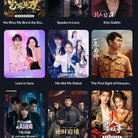
No Way My Bro Is the Emperor
Spooky in Love
Kiss Goblin
Love in Sync
My Idol My Debut
The First Sight of Nanyang Overseas Chinese