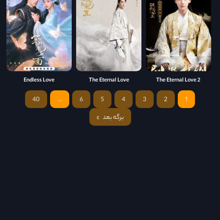
Endless Love
The Eternal Love
The Eternal Love 2
40
…
6
5
4
3
2
1
برگه بعد
»