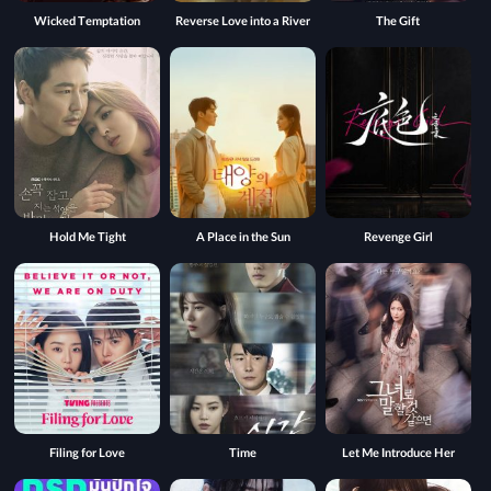
Wicked Temptation
Reverse Love into a River
The Gift
Hold Me Tight
A Place in the Sun
Revenge Girl
Filing for Love
Time
Let Me Introduce Her