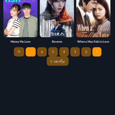
Money My Love
Reverse
When a Man Falls in Love
11
…
6
5
4
3
2
1
برگه بعد
»