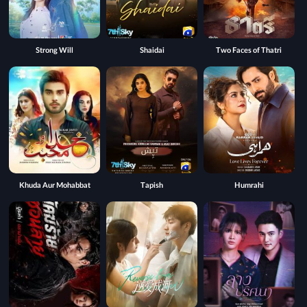
Strong Will
Shaidai
Two Faces of Thatri
Khuda Aur Mohabbat
Tapish
Humrahi