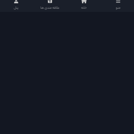
منو
خانه
علاقه مندی ها
پنل
دراما دی ال در شبکه های اجتماعی
دسترسی سریع
Quick Access