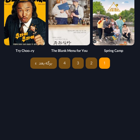
Try Choo-ry
The Blank Menu for You
Spring Camp
1
2
3
4
برگه بعد
»