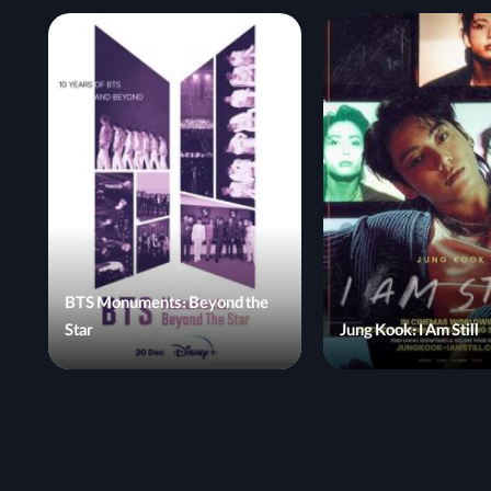
BTS Monuments: Beyond the
Star
Jung Kook: I Am Still