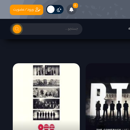
6
ورود/عضویت
ه