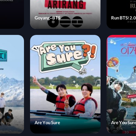
Goyang-BTS
Run BTS! 2.0
Are You Sure
Are You Sure