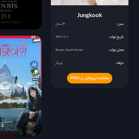
Jungkook
سن :
29 سال
تاریخ تولد :
1997-9-1
محل تولد :
Busan, South Korea
حرفه :
بازیگر
مشاهده پروفایل در IMDb
 2