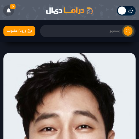
6
ورود/عضویت