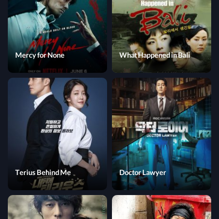
Mercy for None
What Happened in Bali
Terius Behind Me
Doctor Lawyer