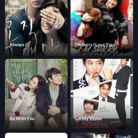
Always
I'm Sorry I Love You
Be With You
Oh My Venus