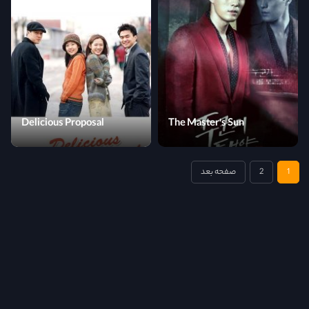
Delicious Proposal
The Master's Sun
1
2
صفحه بعد