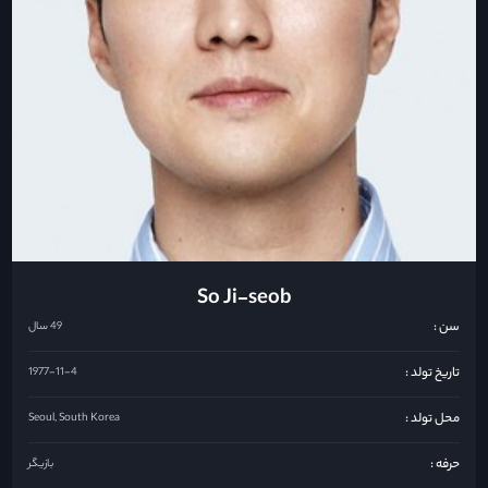
So Ji-seob
سن :
49 سال
تاریخ تولد :
1977-11-4
محل تولد :
Seoul, South Korea
حرفه :
بازیگر