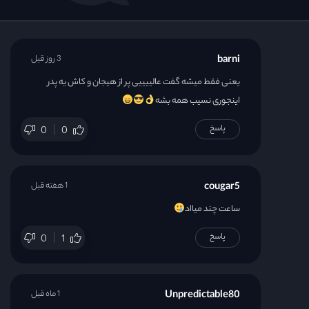
barni
3 روز قبل
یعنی فقط میشه گفت عالییییی پر از هیجان و کاش یه پدر
اینجوری نسیب همه بشه
پاسخ
0
0
cougar5
1 هفته قبل
ساعت چند میااد
پاسخ
0
1
Unpredictable80
1 ماه قبل