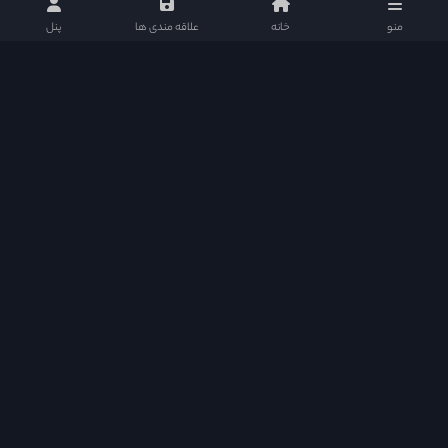
منو
خانه
علاقه مندی ها
پنل
دراما دی ال در شبکه های اجتماعی
دسترسی سریع
Quick Access