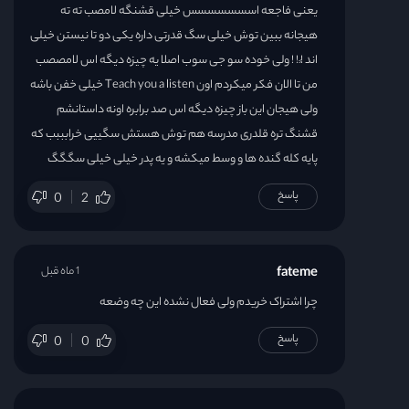
یعنی فاجعه اسسسسسسس خیلی قشنگه لامصب ته ته
هیجانه ببین توش خیلی سگ قدرتی داره یکی دو تا نیستن خیلی
اند !ً ! ! ولی خوده سو جی سوب اصلا یه چیزه دیگه اس لامصصب
من تا الان فکر میکردم اون Teach you a listen خیلی خفن باشه
ولی هیجان این باز چیزه دیگه اس صد برابره اونه داستانشم
قشنگ تره قلدری مدرسه هم توش هستش سگییی خرابببب که
پایه کله گنده ها و وسط میکشه و یه پدر خیلی خیلی سگگگ
پاسخ
0
2
fateme
1 ماه قبل
چرا اشتراک خریدم ولی فعال نشده این چه وضعه
پاسخ
0
0