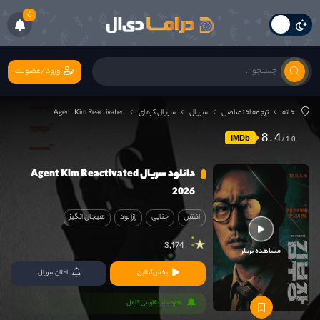
6
ورود/عضویت
خانه
ترجمه اختصاصی
سریال
سریال کره ای
Agent Kim Reactivated
8.4
IMDb
دانلود سریال Agent Kim Reactivated
2026
اکشن
جنایی
رازآلود
هیجان انگیز
3,174
مشاهده تریلر
پخش آنلاین
اعلان سریال
هاردساب فارسی کامل