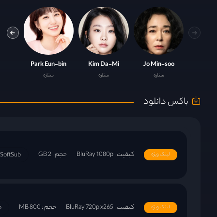
i Ah
Park Eun-bin
Kim Da-Mi
Jo Min-soo
ستاره
ستاره
ستاره
باکس دانلود
کیفیت : BluRay 1080p
حجم : 2 GB
SoftSub
لینک ویژه
کیفیت : BluRay 720p x265
حجم : 800 MB
b
لینک ویژه