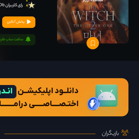
مشاهده تریلر
رای کاربران IMDb
پخش آنلاین
سافت ساب فار
بازیگران