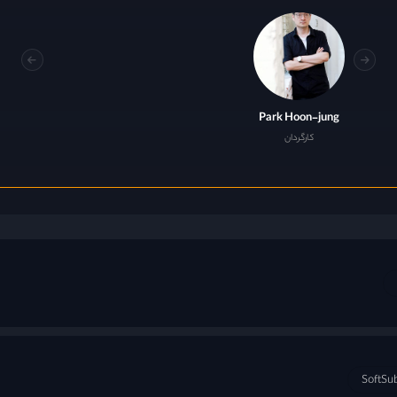
Park Hoon-jung
Shin Sh
ستاره
کارگردان
SoftSu