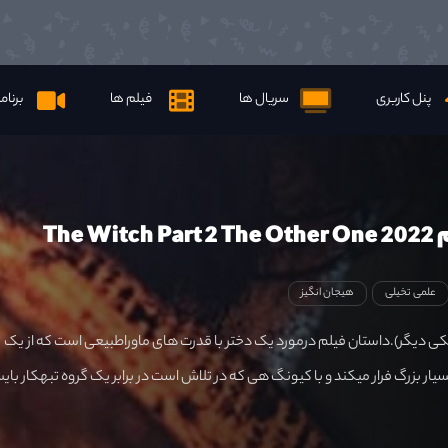
پنل کاربری
سریال ها
فیلم ها
برنام
The W
علمی تخیلی
هیجان انگیز
دوگر: قسمت 2. یکی دیگر).داستان فیلم درمورد یک دختر با قدرت های ماوراطبیعی است که از یک
ار بزرگ فرار میکند و با کیونگ هی که در تلاش است در برابر یک گروه تبهکار بای