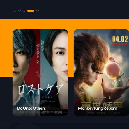
The Dragon Hunting
Well
Do Unto Others