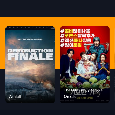
Monkey King Reborn
Ashfall