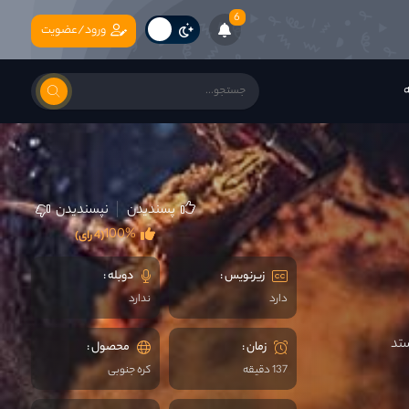
6
ورود/عضویت
ه
پسندیدن
نپسندیدن
100%
(4 رای)
زیرنویس :
دوبله :
دارد
ندارد
ستد
زمان :
محصول :
137 دقیقه
کره جنوبی