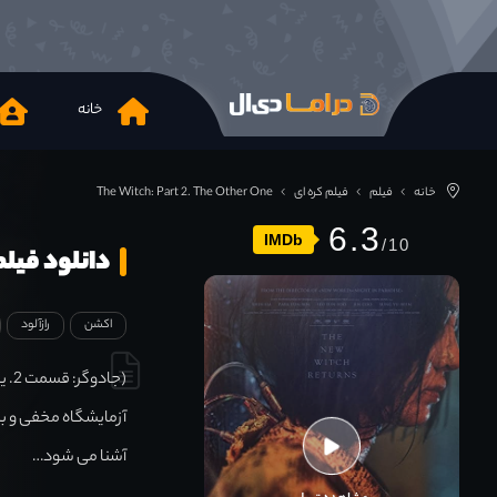
خانه
خانه
فیلم
فیلم کره ای
The Witch: Part 2. The Other One
6.3
IMDb
دانلود فیلم itch Part 2 The Other One 2022
اکشن
رازآلود
(جا
آزمایشگاه مخفی و بسی
آشنا می شود…