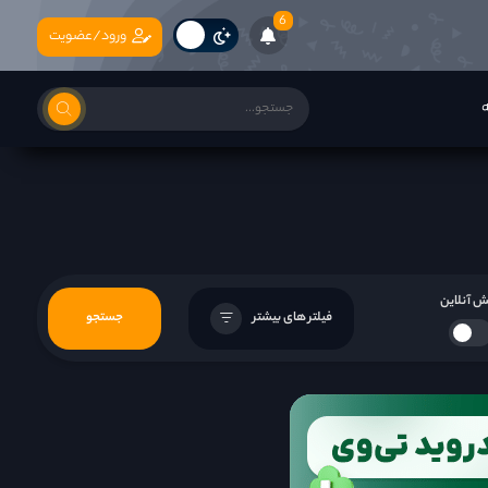
6
ورود/عضویت
ه
 آنلاین
فیلتر های بیشتر
جستجو