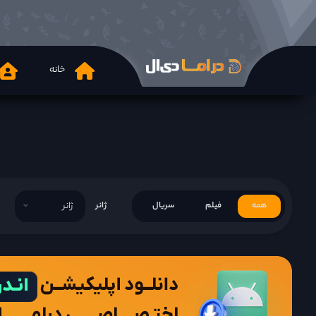
خانه
همه
فیلم
سریال
ژانر
ژانر