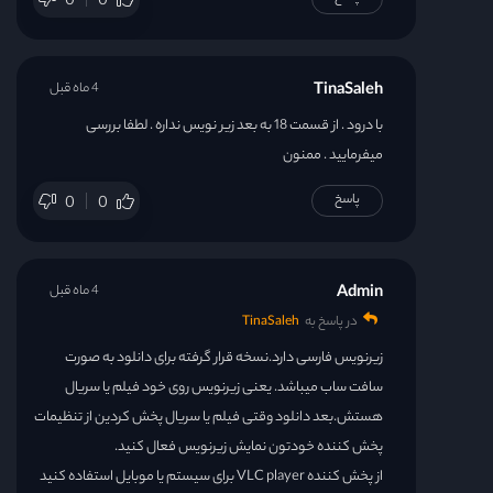
0
0
TinaSaleh
4 ماه قبل
با درود . از قسمت 18 به بعد زیر نویس نداره . لطفا بررسی
میفرمایید . ممنون
پاسخ
0
0
Admin
4 ماه قبل
در پاسخ به
TinaSaleh
زیرنویس فارسی دارد.نسخه قرار گرفته برای دانلود به صورت
سافت ساب میباشد. یعنی زیرنویس روی خود فیلم یا سریال
هستش.بعد دانلود وقتی فیلم یا سریال پخش کردین از تنظیمات
پخش کننده خودتون نمایش زیرنویس فعال کنید.
از پخش کننده VLC player برای سیستم یا موبایل استفاده کنید