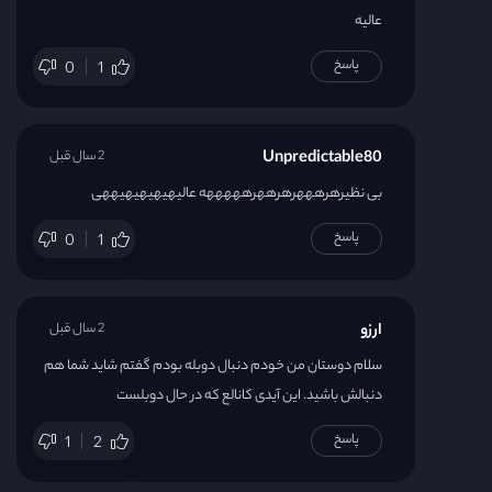
عالیه
پاسخ
0
1
Unpredictable80
2 سال قبل
بی نظیرهرهههرهرههرهههههه عالیهیهیهیهیههی
پاسخ
0
1
ارزو
2 سال قبل
سلام دوستان من خودم دنبال دوبله بودم گفتم شاید شما هم
دنبالش باشید. این آیدی کانالع که در حال دوبلست
پاسخ
1
2