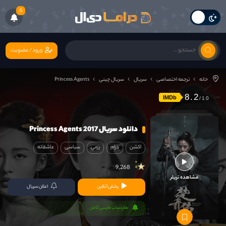
6
ورود/عضویت
خانه
ترجمه اختصاصی
سریال
سریال چینی
Princess Agents
8.2
IMDb
دانلود سریال Princess Agents 2017
اکشن
درام
رزمی
سیاسی
عاشقانه
9,268
مشاهده تریلر
پخش آنلاین
اعلان سریال
هاردساب فارسی کامل