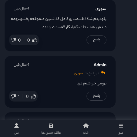
سوری
4 سال قبل
بلهدیدم شا58 قسمت رو کامل گذاشتین منموقعه پخشوترجمه
دیدم از همینجا میگم انگار 9قسمت اومده
پاسخ
0
0
Admin
4 سال قبل
در پاسخ به
سوری
بررسی خواهیم کرد
پاسخ
1
0
سوری
4 سال قبل
سلام عزیزم خوبی خسته نباشین دست شما درد نکنه بااین هم
منو
خانه
علاقه مندی ها
پنل