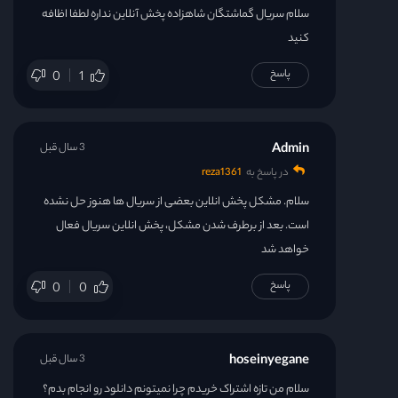
سلام سریال گماشتگان شاهزاده پخش آنلاین نداره لطفا اظافه
کنید
پاسخ
0
1
Admin
3 سال قبل
در پاسخ به
reza1361
سلام. مشکل پخش انلاین بعضی از سریال ها هنوز حل نشده
است. بعد از برطرف شدن مشکل، پخش انلاین سریال فعال
خواهد شد
پاسخ
0
0
hoseinyegane
3 سال قبل
سلام من تازه اشتراک خریدم چرا نمیتونم دانلود رو انجام بدم؟