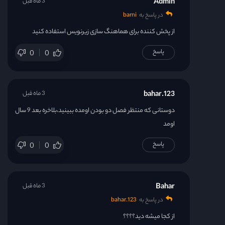
Admin
3 ماه قبل
در پاسخ به
barni
قسمت 48
از پخش کننده برای هماهنگ سازی زیرنویس استفاده کنید
پاسخ
0
0
قسمت 49
قسمت 50
bahar.123
3 ماه قبل
قسمت 51
دوستانی که منتظر فصل دو بودن اومده ببینید،بلاخره بعد 9 سال
اومد
قسمت 52
پاسخ
0
0
قسمت 53
Bahar
3 ماه قبل
قسمت 54
در پاسخ به
bahar.123
از کجا میشه دید؟؟؟؟
قسمت 55