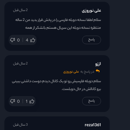
علی نوروزی
2 سال قبل
سلام لطفا نسخه دوبله فارسی را در پخش قرار بدید من 2 ساله
منتظره نسخه دوبله این سریال هستم باتشکر از همه
پاسخ
0
4
اززو
2 سال قبل
در پاسخ به
علی نوروزی
سلام دوبله فارسیش رو تو یک کانال دیدم دوست داشتی ببینی
برو کانالش در حال دوبلست.
پاسخ
0
1
reza1361
3 سال قبل