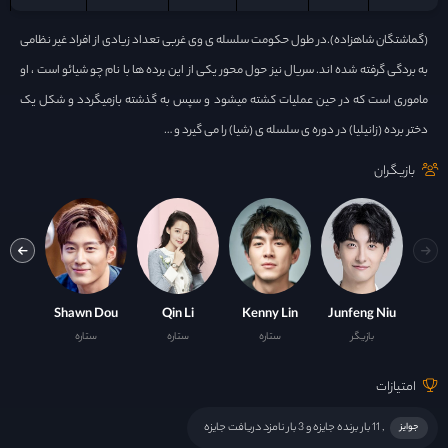
(گماشتگان شاهزاده).در طول حکومت سلسله ی وی غربی تعداد زیادی از افراد غیر نظامی
به بردگی گرفته شده اند. سریال نیز حول محور یکی از این برده ها با نام چو شیائو است ، او
ماموری است که در حین عملیات کشته میشود و سپس به گذشته بازمیگردد و شکل یک
دختر برده (زانیلیا) در دوره ی سلسله ی (شیا) را می گیرد و …
بازیگران
 Tian
Shawn Dou
Qin Li
Kenny Lin
Junfeng Niu
بازیگر
ستاره
ستاره
ستاره
با
امتیازات
, 11 بار برنده جایزه و 3 بار نامزد دریافت جایزه
جوایز