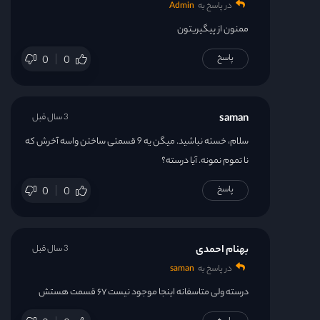
در پاسخ به
Admin
ممنون از پیگیریتون
پاسخ
0
0
saman
3 سال قبل
سلام، خسته نباشید. میگن یه 9 قسمتی ساختن واسه آخرش که
نا تموم نمونه. آیا درسته؟
پاسخ
0
0
بهنام احمدی
3 سال قبل
در پاسخ به
saman
درسته ولی متاسفانه اینجا موجود نیست ۶۷ قسمت هستش