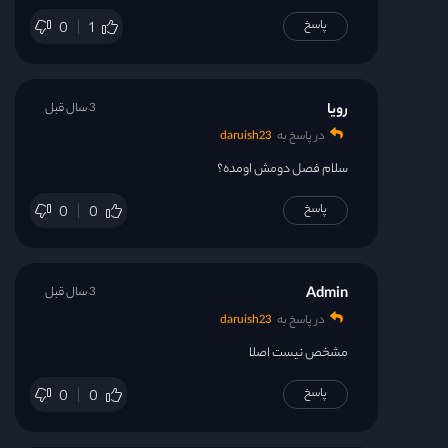
پاسخ
0
1
رویا
3 سال قبل
در پاسخ به
daruish23
سلام فصل دومش اومده؟
پاسخ
0
0
Admin
3 سال قبل
در پاسخ به
daruish23
مشخص نیست اصلا
پاسخ
0
0