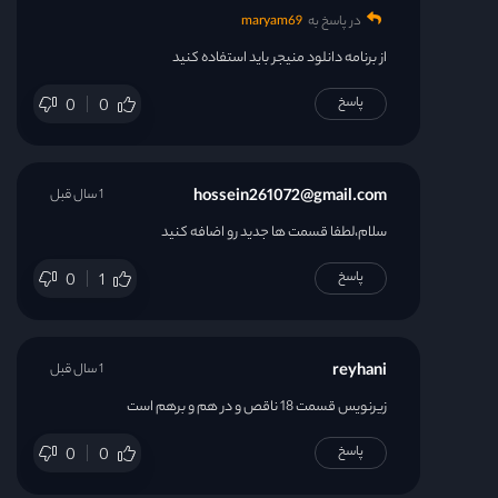
در پاسخ به
maryam69
از برنامه دانلود منیجر باید استفاده کنید
پاسخ
0
0
hossein261072@gmail.com
1 سال قبل
سلام،لطفا قسمت ها جدید رو اضافه کنید
پاسخ
0
1
reyhani
1 سال قبل
زیرنویس قسمت 18 ناقص و در هم و برهم است
پاسخ
0
0