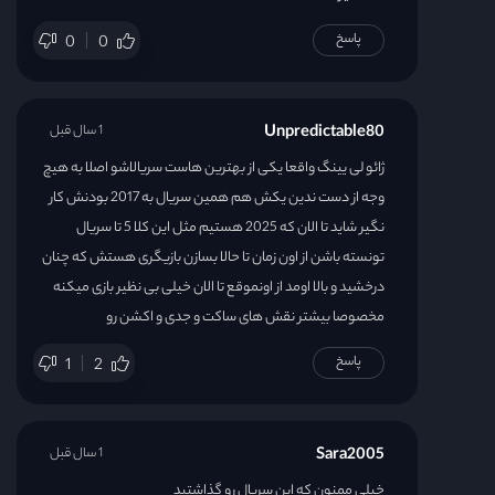
پاسخ
0
0
Unpredictable80
1 سال قبل
ژائو لی یینگ واقعا یکی از بهترین هاست سریالاشو اصلا به هیچ
وجه از دست ندین یکش هم همین سریال به 2017 بودنش کار
نگیر شاید تا الان که 2025 هستیم مثل این کلا 5 تا سریال
تونسته باشن از اون زمان تا حالا بسازن بازیگری هستش که چنان
درخشید و بالا اومد از اونموقع تا الان خیلی بی نظیر بازی میکنه
مخصوصا بیشتر نقش های ساکت و جدی و اکشن رو
پاسخ
1
2
Sara2005
1 سال قبل
خیلی ممنون که این سریال رو گذاشتید