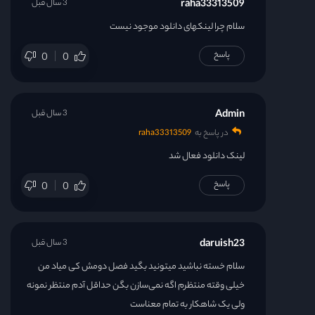
raha33313509
3 سال قبل
سلام چرا لینکهای دانلود موجود نیست
پاسخ
0
0
Admin
3 سال قبل
در پاسخ به
raha33313509
لینک دانلود فعال شد
پاسخ
0
0
daruish23
3 سال قبل
سلام خسته نباشید میتونید بگید فصل دومش کی میاد من
خیلی وقته منتظرم اگه نمی‌سازن بگن حداقل آدم منتظر نمونه
ولی یک شاهکار به تمام معناست