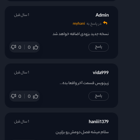
Admin
1 سال قبل
در پاسخ به
reyhani
نسخه جدید بزودی اضافه خواهد شد
پاسخ
0
0
vida999
1 سال قبل
زیرنویس قسمت آخر واقعا بده…
پاسخ
0
0
haniii1379
1 سال قبل
سلام میشه فصل دومش رو بزارین