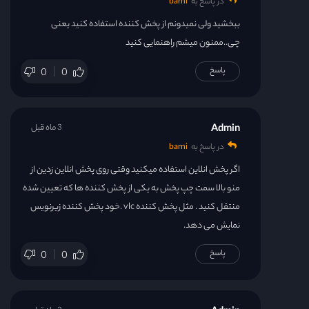
در پاسخ به
barni
قسمت 39
ببخشید ولی نمیدونم از پخش کننده استفاده کنید یعنی
قسمت 40
چی..ممنون میشم راهنمایی کنید
پاسخ
0
0
قسمت 41
قسمت 42
Admin
3 ماه قبل
در پاسخ به
barni
قسمت 43
اگر پخش انلاین استفاده میکنید وقتی روی پخش انلاین زدین از
منو بالا سمت چپ پخش به یکی از پخش کننده ها که تعیین شده
قسمت 44
منتقل کنید . مثل پخش کننده vlc .خود پخش کننده زیرنویس
نمایش می دهد.
قسمت 45
پاسخ
0
0
قسمت 46
قسمت 47