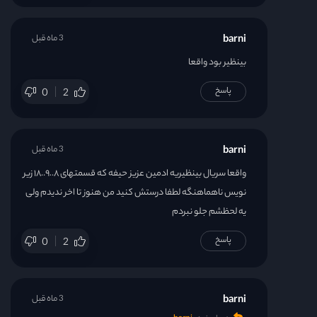
قسمت 31
barni
3 ماه قبل
قسمت 32
بینظیر بود واقعا
قسمت 33
پاسخ
0
2
قسمت 34
barni
3 ماه قبل
قسمت 35
واقعا سریال بینظیریه ادمین عزیز حیفه که قسمتهای ۸..۹..۱۸ زیر
نویس ناهماهنگه لطفا درستش کنید من هنوز تا اخر ندیدم ولی
قسمت 36
یه لحظشم جلو نبردم
پاسخ
0
2
قسمت 37
قسمت 38
barni
3 ماه قبل