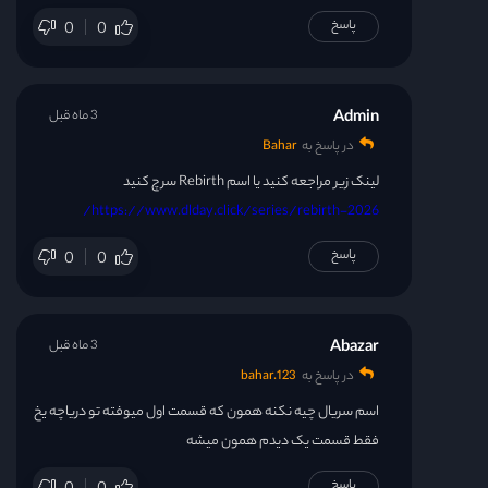
پاسخ
0
0
قسمت 56
قسمت 57
Admin
3 ماه قبل
در پاسخ به
Bahar
قسمت 58
لینک زیر مراجعه کنید یا اسم Rebirth سرچ کنید
https://www.dlday.click/series/rebirth-2026/
پاسخ
0
0
Abazar
3 ماه قبل
در پاسخ به
bahar.123
اسم سریال چیه نکنه همون که قسمت اول میوفته تو دریاچه یخ
فقط قسمت یک دیدم همون میشه
پاسخ