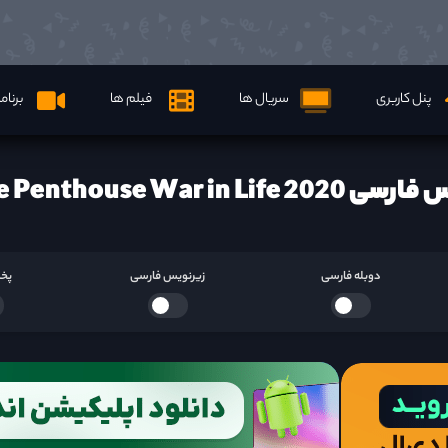
پنل کاربری
سریال ها
فیلم ها
برنام
The Penthouse War in Lif ها
دوبله فارسی
زیرنویس فارسی
پخش