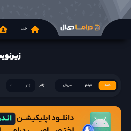
خانه
زیرنویس فارسی e 2020
همه
فیلم
سریال
ژانر
ژانر