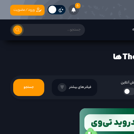
6
ورود/عضویت
ه
 آنلاین
فیلتر های بیشتر
جستجو