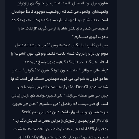
هاون بیول برخلاف میل ناامیدانه اش برای جلوگیری از ازدواج
والدینشان ، وانمود می کند که از وضعیت موجود کاملاً خوشحال
است. بعد از شام ، او با مهربانی از دسری که جو دان ته تهیه کرده
تعریف می کند و با لبخندی شاد به او می گوید: “از اینکه ما را
دعوت کردی متشکرم.”
پس این کلیپ از بازیگران “پنت هاوس 2” می خواهد که فصل
دوم این درام را در یک کلمه خلاصه کنند. اوم کی جون “آشوب” را
انتخاب می کند ، در حالی که کیم سو یون پاسخ می دهد ،
“پشیمانی طولانی”. انتخاب یون جونگ هون “دگرگونی” است و
ها دو كوون به شوخی می گوید مهمترین مسئله این است كه آیا
شخصیت وی Ma Doo Gi در آن قسمت ظاهر می شود یا خیر.
جین جی هی طعنه می زند ، “جنی تغییر خواهد کرد ، زمان زیادی
است. او جنی نیست که از فصل 1 می شناسیم. ” هان جی هیون
نیز به همین ترتیب اظهار داشت: “من فکر می کنم [Seok
Kyung] نوع جدیدی از شورش را در این فصل به نمایش بگذارد.”
یوجین از SES ادامه می دهد ، “روابط بین شخصیت ها به شدت
تغییر خواهد کرد” ، در حالی که چوی یه بین(Ha Eun Byul) با