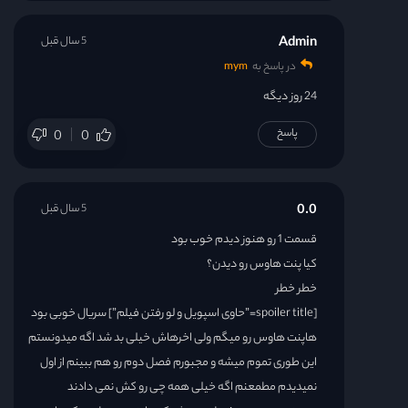
Admin
5 سال قبل
در پاسخ به
mym
24 روز دیگه
پاسخ
0
0
0.0
5 سال قبل
قسمت 1 رو هنوز دیدم خوب بود
کیا پنت هاوس رو دیدن؟
خطر خطر
[spoiler title=”حاوی اسپویل و لو رفتن فیلم”] سریال خوبی بود
هاپنت هاوس رو میگم ولی اخرهاش خیلی بد شد اگه میدونستم
این طوری تموم میشه و مجبورم فصل دوم رو هم ببینم از اول
نمیدیدم مطمعنم اگه خیلی همه چی رو کش نمی دادند