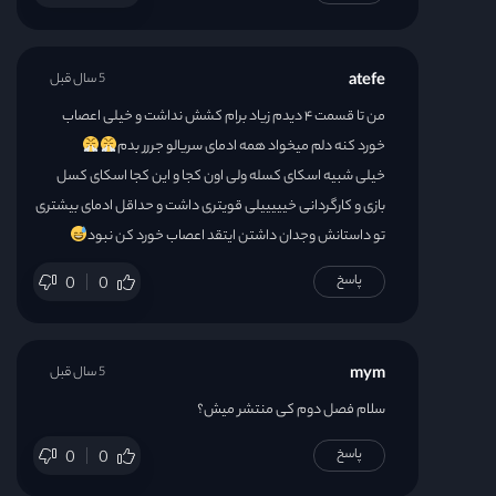
atefe
5 سال قبل
من تا قسمت ۴ دیدم زیاد برام کشش نداشت و خیلی اعصاب
خورد کنه دلم میخواد همه ادمای سریالو جررر بدم
خیلی شبیه اسکای کسله ولی اون کجا و این کجا اسکای کسل
بازی و کارگردانی خیییییلی قویتری داشت و حداقل ادمای بیشتری
تو داستانش وجدان داشتن ایتقد اعصاب خورد کن نبود
پاسخ
0
0
mym
5 سال قبل
سلام فصل دوم کی منتشر میش؟
پاسخ
0
0