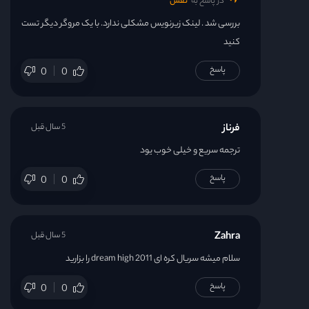
در پاسخ به
نفس
بررسی شد . لینک زیرنویس مشکلی ندارد. با یک مروگر دیگر تست
کنید
پاسخ
0
0
فرناز
5 سال قبل
ترجمه سریع و خیلی خوب یود
پاسخ
0
0
Zahra
5 سال قبل
سلام میشه سریال کره ای dream high 2011 را بزارید
پاسخ
0
0