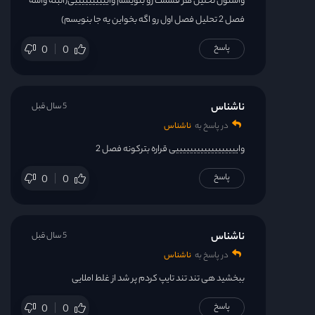
واستون تحلیل هر قسمت رو بنویسم واییییییییییی(البته واسه
فصل 2 تحلیل فصل اول رو اگه بخواین یه جا بنویسم)
پاسخ
0
0
ناشناس
5 سال قبل
در پاسخ به
ناشناس
واییییییییییییییییییی قراره بترکونه فصل 2
پاسخ
0
0
ناشناس
5 سال قبل
در پاسخ به
ناشناس
ببخشید هی تند تند تایپ کردم پر شد از غلط املایی
پاسخ
0
0