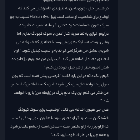
بلکه چیزهایی است که باید به دست بیاورم. ”
در همین حال ، چوی یه بن به طرز بدی خاطرنشان می کند که
اوضاع برای شخصیت او سخت است زیرا Ha Eun Byul نسبت به جو
سوک هون احساسات دارد. “حتی اگر ما به عضویت خانواده
درآییم ، نیازی به تظاهر به کنار آمدن با سوک کیونگ ندارم. اما
وقتی نوبت به سئوک هون می رسد ، لحظه ای که خانواده می
شویم ، عشق من هرگز نمی تواند به واقعیت تبدیل شود. ” او با
لبخندی معنادار اضافه می کند ، “بنابراین من مجبورم از [خانواده
شدن] صرف نظر از هر چیز ، خودداری کنم.”
کیم یانگ دائه در این باره گفت: “فرصتی پیش آمده است که یون
بیول و خانواده های من یکی شوند. این یک معامله بزرگ است ، و
من فکر می کنم این یک مانع بزرگ در [رابطه من] با رو نا خواهد
شد. ”
هان جی هیون اضافه می کند ، “وضعیت برای سوک کیونگ
خشمگین است ، و اگر او مجبور شود با ها اون بیول زندگی کند –
که از او بیزارانه از او متنفر است – ممکن است از خشم منفجر شود
و همه چیز را در اطراف خود نابود کند.”