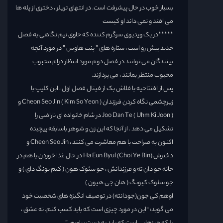
بسیار خوب در حال پیشرفت است. در انتهای تریلر ، دختری از پله ها
می افتد و نمی داند او کیست
*****در یک ویدیوی سرگرم کننده که حاوی نیم نگاهی به فصل
جدید پیش رو است ، ستاره های ” پنت هاوس ” در مورد آنچه
بینندگان می توانند در فصل دوم مورد انتظار درام محبوب
محبوب منتظر بمانند ، می پردازند.
پس از افتتاحیه با فلاش بک از فینال فصل اول ، این کلیپ با
زیرچشمی نگاه کردن فرزندان Cheon Seo Jin ( Kim So Yeon ) و
Joo Dan Te ( Uhm Ki Joon ) در شام خانواده ای ناراضی را
تشکیل می دهد . از آنجا که این زن و شوهر باسابقه پیچیده
اکنون به صراحت با هم معاشرت می کنند ، Cheon Seo Jin و
دخترش Ha Eun Byul (Choi Ye Bin) در حال غذا خوردن با هم در
خانه جو دان ته و فرزندانش ، جو سئوک هون ( کیم یونگ دای ) و
جو سئوک کیونگ ( هان جی هیون )
اوهم کی جون(جودانته) در توصیف انگیزه های شخصیت خود
می گوید: “این در مورد چیزی است که باید کسب کنم. نه عشق ،