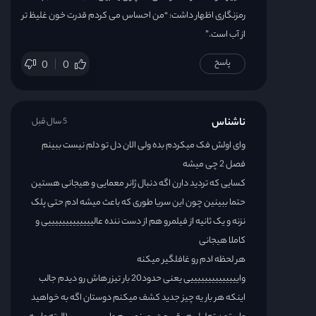
رمزنگاری اظهار داشت: “من احساس می کردم قدرت خون غلیظ تر
از آب است.”
پاسخ
0
0
ناشناس
5 سال قبل
وای اولش فک میکردم بده ولی الان دل تو دلم نیست ببینم
فصل 2 چی میشه
کسایی که تردید دارن اگه دنبال ژانر معمایی و هیجانی هستین
حتما ببینین چون این سریا طوری که باعث میشه ادم حتی پلک
نزنه و یک ثانیه از فیلمرو هم از دست ننده عالیییییییییییییی و
کاملا هیجانی
هر لحظه ادم رو غافلگیر میکنه
واییییییییییییییی یعنی حدود20 بار تیزر هاش رو دیدم جالب
اینکه هر بار یه چیز جدید کشف میکنم دوستان اگه به خواهید