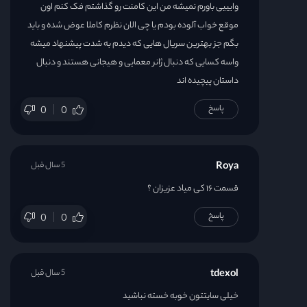
وایییی باورم نمیشه من این کامنت رو گذاشتم فک کنم اون
موقع خواب آلوده بودم یا چی الان نظرم کاملا عوض شده و باید
بگم جز بهترین سریال هایی که دیدم به شدت پیشنهاد میشه
واسه کسایی که دنبال ژانر معمایی و هیجانی هستند و دنبال
داستان پیچیده اند
پاسخ
0
0
Roya
5 سال قبل
قسمت ۱۶ کی میاد عزیزان ؟
پاسخ
0
0
tdexol
5 سال قبل
خیلی سایتتون خوبه خسته نباشید