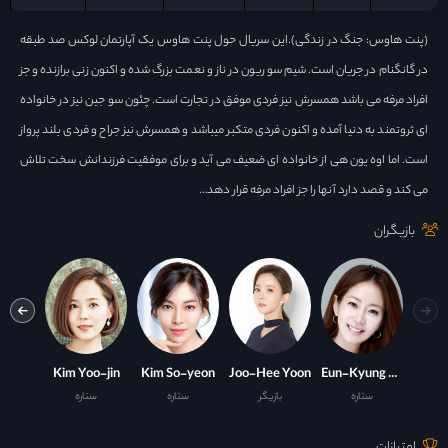
(پنت هاوس: جنگ در زندگی).این سریال حول پنت هاوس یک آپارتمان لوکس صد طبقه
در گانگنام در جریان است. شیم سو ریون در ناز و نعمت بزرگ شده و اکنون زنی برازنده و جز
افراد مرفه می باشد همسرش نیز فردی موفق در تجارت است. چئون سو جین نیز در خانواده
ای ثروتمند به دنیا آمده و اکنون فردی متکبر میباشد و همسرش نیز جراح و فردی بلند پرواز
است. اما اوه یون هی از خانواده ای ضعیف می آید و برای موفقیت فرزندانش سخت تلاش
می کند و قصد دارد آنها را جز افراد مرفه قرار دهد…
بازیگران
u Bong
Kim Yoo-jin
Kim So-yeon
Joo-Hee Yoon
Eun-Kyung Shin
ستاره
بازیگر
ستاره
ستاره
با
امتیازات