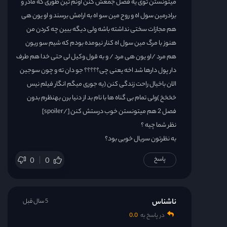
میتونستن توی یه فصل جمعش کنن اونم تین طوری که مادر و
برادرمین سول اه و روح مین سو اه به ارامش برسند و او یون هی
هم مجازات سختی نداشته باشه ولی دیگه ببین چه کردن من
هنوز با مرگ مین سول اه کنار نیومده بودم که شیم سو ریون
هم مرد /او یون هی مرد / و به قول وکیل لی حتی خدا هم طرف
دار پول دارها شد اخه یعنی چی؟؟؟؟؟ جو دان ته و چون سوجین
الان باخیال راحت زندگی کنن (یه جوری میگم انگار فیلم نیس
خخخخ )ولی تمام بی گناه ها با نام بد از دنیا برن بهنظرم بدون
فصل 2 هم میتونستن خوب درستش کنن [/spoiler]
نظر شما چیه ؟
به نظرتون سریال خوبی بود؟
پاسخ
0
0
ناشناس
5 سال قبل
در پاسخ به
0.0