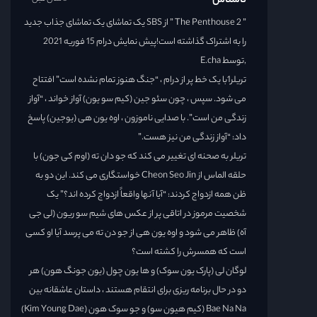
ناشناس
” The Penthouse 2 ” از SBS یک تماشای یک تماشای جذاب جدید
را به اشتراک گذاشته است!پیش نمایش درام 15 فوریه 2021
,توسط E.cha
تریلر1با یک خط پر از درام ، “جنگ هنوز تمام نشده است” افتتاح
می شود. سپس ، چون سئو جین (کیم سو یون) آواز خواند ، “آواز
زندگی من است”. با صدایی ناموزون ، اوه یون هی (یوجین) پاسخ
داد: “آواز زندگی من نیز هست.”
تریلر به صحنه ای تغییر می کند که جو دان ته (اوم کی جون) با
حلقه الماس از Cheon Seo Jin خواستگاری می کند. این دو به
ظن همه ازدواج کردند: “آیا آنها واقعاً ازدواج کرده اند؟” یک
شخصیت مرموز در اتاقی پر از عکس های شیم سو ریون (لی جی
آه) ظاهر می شود و اوه یون هی از جو دن ته می پرسد آیا او کسی
است که همسرش را کشته است؟
لوگان لی (پارک یون سوک) و ها یون چول (یون جونگ هون) هر
دو در حال برنامه ریزی برای انتقام هستند ، داستان عاشقانه بین
Bae Na Na (کیم هیون سو) و جو سوک هون (Kim Young Dae)