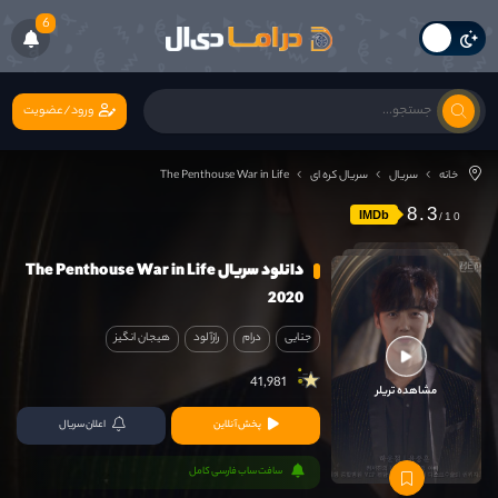
6
ورود/عضویت
خانه
سریال
سریال کره ای
The Penthouse War in Life
8.3
IMDb
دانلود سریال The Penthouse War in Life
2020
جنایی
درام
رازآلود
هیجان انگیز
41,981
مشاهده تریلر
پخش آنلاین
اعلان سریال
سافت ساب فارسی کامل