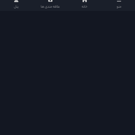
منو
خانه
علاقه مندی ها
پنل
دراما دی ال در شبکه های اجتماعی
دسترسی سریع
Quick Access