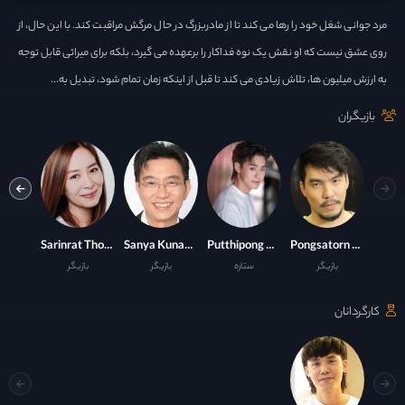
مرد جوانی شغل خود را رها می کند تا از مادربزرگ در حال مرگش مراقبت کند. با این حال، از
روی عشق نیست که او نقش یک نوه فداکار را برعهده می گیرد، بلکه برای میراثی قابل توجه
به ارزش میلیون ها، تلاش زیادی می کند تا قبل از اینکه زمان تمام شود، تبدیل به...
بازیگران
Tontawan Tantivejakul
Sarinrat Thomas
Sanya Kunakorn
Putthipong Assaratanakul
Pongsatorn Jongwilas
بازیگر
ستاره
بازیگر
بازیگر
با
کارگردانان