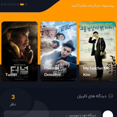
کیفیت : WEB-DL 480p
حجم : 500 MB
لینک ویژه
HardSub
پیشنهاد میکنیم تماشا کنید
برای دانلود باید ثبت نام کنید یا وارد شوید
عضویت
ورود به حساب
Phantom
My Teacher Mr.
Tunnel
Detective
Kim
3
دیدگاه های کاربران
نظر