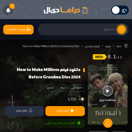
6
ورود/عضویت
خانه
فیلم
فیلم تایلندی
How to Make Millions Before Grandma Dies
8.1
IMDb
دانلود فیلم How to Make Millions
Before Grandma Dies 2024
خانوادگی
درام
کمدی
5,735
مشاهده تریلر
پخش آنلاین
اعلان فیلم
هاردساب و سافت ساب فارسی