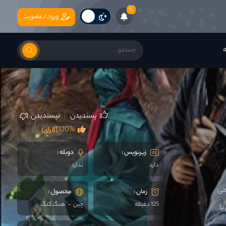
6
ورود/عضویت
ه
پسندیدن
نپسندیدن
100%
(8 رای)
زیرنویس :
دوبله :
دارد
ندارد
می
زمان :
محصول :
125 دقیقه
چين
هنگ کنگ
با