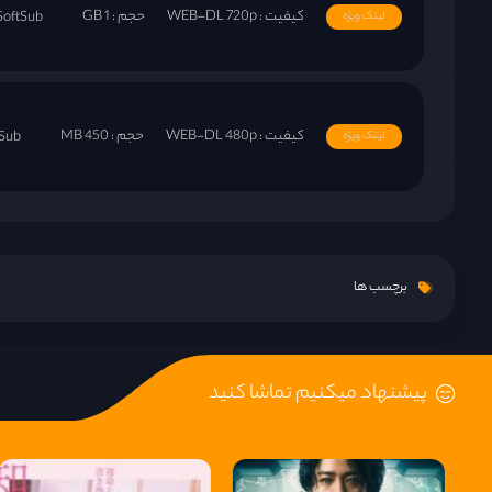
کیفیت : WEB-DL 720p
حجم : 1 GB
SoftSub
لینک ویژه
کیفیت : WEB-DL 480p
حجم : 450 MB
tSub
لینک ویژه
برچسب ها
پیشنهاد میکنیم تماشا کنید