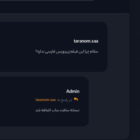
taranom.saa
سلام چرا این فیلم زیرنویس فارسی نداره؟
Admin
در پاسخ به
taranom.saa
نسخه سافت ساب اضافه شد