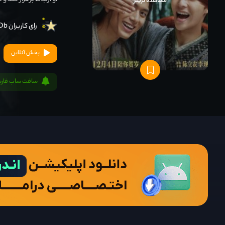
او ارتباط برقرار کند 
مشاهده تریلر
رای کاربران IMDb
پخش آنلاین
سافت ساب فار