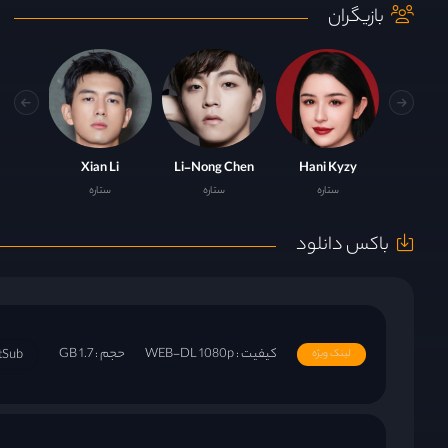
بازیگران
Xian Li
Li-Nong Chen
Hani Kyzy
ستاره
ستاره
ستاره
باکس دانلود
کیفیت : WEB-DL 1080p
حجم : 1.7 GB
tSub
لینک ویژه