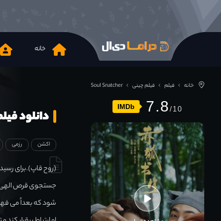
خانه
خانه
فیلم
فیلم چینی
Soul Snatcher
7.8
IMDb
دانلود فیلم l Snatcher 2020
اکشن
رزمی
(روح قاپ).برای رسیدن
جستجوی قرص الهی به
شود که بعداً می فهم