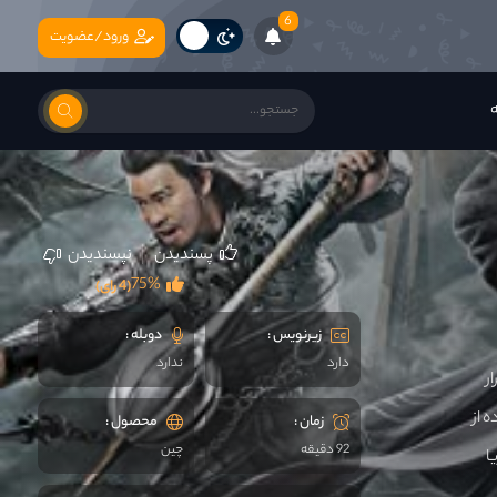
6
ورود/عضویت
ه
پسندیدن
نپسندیدن
75%
(4 رای)
زیرنویس :
دوبله :
دارد
ندارد
ر
 از
زمان :
محصول :
92 دقیقه
چين
ا