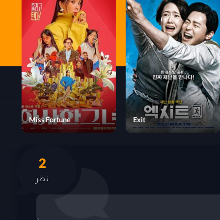
Monkey King Reborn
Miss Fortune
2
نظر