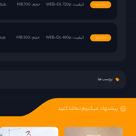
کیفیت : WEB-DL 720p
حجم : 700 MB
tSub
لینک ویژه
کیفیت : WEB-DL 480p
حجم : 300 MB
Sub
لینک ویژه
برچسب ها
پیشنهاد میکنیم تماشا کنید