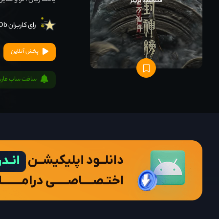
یانگ ژیان ، نزا و سای
مشاهده تریلر
رای کاربران IMDb
پخش آنلاین
سافت ساب فار