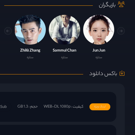
بازیگران
Zhilü Zhang
Sammul Chan
Jun Jun
ستاره
ستاره
ستاره
باکس دانلود
کیفیت : WEB-DL 1080p
حجم : 1.3 GB
tSub
لینک ویژه