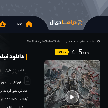
خانه
خانه
فیلم
فیلم چینی
The First Myth Clash of Gods
4.5
IMDb
دانلود فیلم irst Myth Clash of Gods 2021
اکشن
تاریخی
(اسطوره اول: برخورد 
معاش نمی کردند.لرد ت
آرایه جاودانه ده هزار