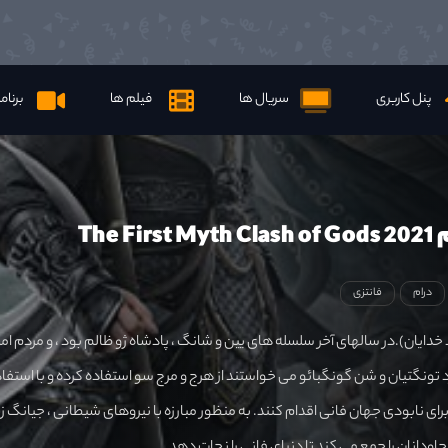
پنل کاربری
سریال ها
فیلم ها
برنام
The F
درام
فانتزی
خدایان).در سالهای آخر سلسله های یین و شانگ ، پادشاه ژو ظالم بود ، و مردم امرا
ونگتیان و شن گونگبائو می خواستند از هرج و مرج سو استفاده کرده و با استفاده
 برای نابودی جهان فانی اقدام کنند. به منظور مبارزه با نیروهای شیطانی ، جیانگ زی