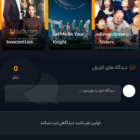
قسمت 16
قسمت 17
Let Me Be Your
Revolutionary
Innocent Lies
Knight
Sisters
قسمت 18
0
قسمت 19
دیدگاه های کاربران
نظر
قسمت 20
قسمت 21
قسمت 22
اولین نفر باشید دیدگاهی ثبت میکند
قسمت 23