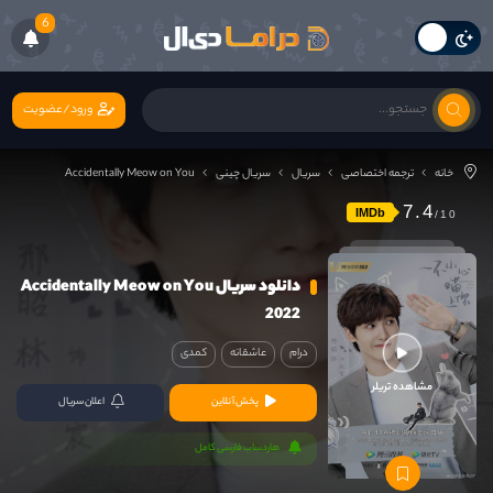
6
ورود/عضویت
خانه
ترجمه اختصاصی
سریال
سریال چینی
Accidentally Meow on You
7.4
IMDb
دانلود سریال Accidentally Meow on You
2022
درام
عاشقانه
کمدی
مشاهده تریلر
پخش آنلاین
اعلان سریال
هاردساب فارسی کامل