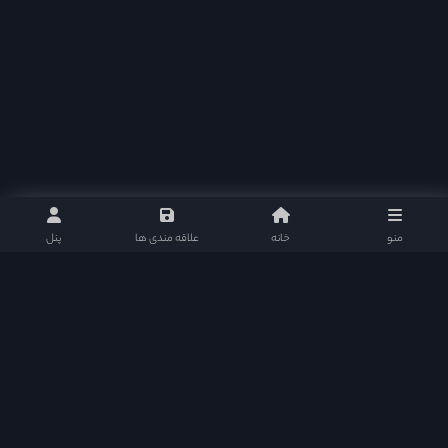
منو
خانه
علاقه مندی ها
پنل
دراما دی ال در شبکه های اجتماعی