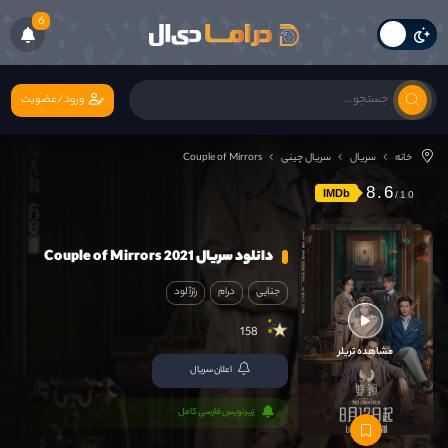
6
ورود/عضویت
خانه
سریال
سریال چینی
Couple of Mirrors
8.6
IMDb
دانلود سریال Couple of Mirrors 2021
جنایی
درام
رازآلود
158
مشاهده تریلر
اعلان سریال
زیرنویس فارسی کامل