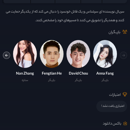
سریال نویسنده ای سرشناس و یک قاتل خونسرد را دنبال می کند که از یکدیگر حمایت می
کنند و همدیگر را تشویق می کنند تا مسیرهای خود را مشخص کنند.
بازیگران
 Sun
Nan Zhang
Fengtian He
David Chou
Anna Fang
بازیگر
بازیگر
بازیگر
ستاره
ست
امتیازات
امتیازی یافت نشد !
باکس دانلود