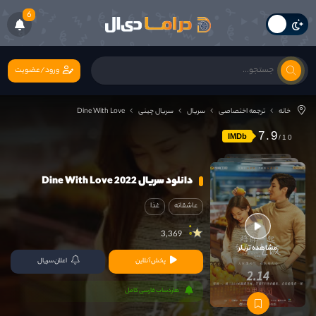
6
ورود/عضویت
خانه
ترجمه اختصاصی
سریال
سریال چینی
Dine With Love
7.9
IMDb
دانلود سریال Dine With Love 2022
عاشقانه
غذا
3,369
مشاهده تریلر
پخش آنلاین
اعلان سریال
هاردساب فارسی کامل