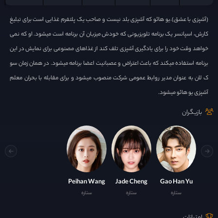
(آشپزی با عشق).یو هائو که آشپزی بلد نیست و صاحب یک پلتفرم غذایی است برای تبلیغ
کارش، اسپانسر یک برنامه تلویزیونی که خودش میزبان آن برنامه است میشود. او که نمی
خواهد وقت خود را برای یادگیری آشپزی تلف کند از غذاهای مصنوعی برای نمایش در این
برنامه استفاده میکند که باعث اعتراض و عصبانیت اعضا برنامه میشود. در همان زمان سو
ک لان به عنوان مدیر روابط عمومی شرکت منصوب میشود و برای مقابله با بحران معلم
آشپزی یو هائو میشود.
بازیگران
Peihan Wang
Jade Cheng
Gao Han Yu
ستاره
ستاره
ستاره
امتیازات