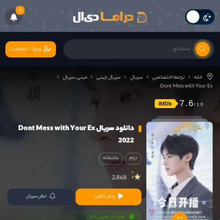
6
ورود/عضویت
خانه
ترجمه اختصاصی
سریال
سریال چینی
مینی سریال
Dont Mess with Your Ex
7.6
IMDb
دانلود سریال Dont Mess with Your Ex
2022
درام
عاشقانه
2,868
پخش آنلاین
اعلان سریال
هاردساب فارسی کامل