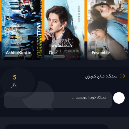
قسمت 15
قسمت 16
قسمت 17
Two Souls in
Ashita Kimi to
One
Ensemble
قسمت 18
5
قسمت 19
دیدگاه های کاربران
نظر
قسمت 20