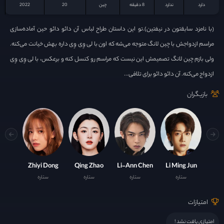
دارد
ندارد
8 دقیقه
چين
20
2022
(با نامزد سابقتون در نیفتین).تو این داستان طراح لباس آن دائو دائو حین آماده‌سازی
مراسم ازدواجش با چین لانگ متوجه می‌شه که اون با لی وِی وِی داره بهش خیانت می‌کنه.
ولی بازم چین لانگ تصمیمش این نیست که مراسم رو کنسل کنه و برعکس، با لی وِی وِی
ازدواج می‌کنه. آن دائو دائو برای تلافی...
بازیگران
Zhiyi Dong
Qing Zhao
Li-Ann Chen
Li Ming Jun
ستاره
ستاره
ستاره
ستاره
امتیازات
امتیازی یافت نشد !