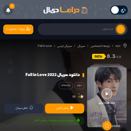
6
ورود/عضویت
خانه
ترجمه اختصاصی
سریال
سریال چینی
Fall in Love
8.3
IMDb
دانلود سریال Fall in Love 2022
درام
عاشقانه
19
مشاهده تریلر
پخش آنلاین
اعلان سریال
زیرنویس فارسی و هاردساب فارسی کامل