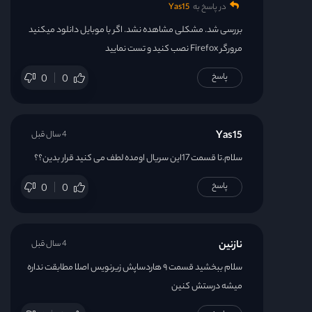
در پاسخ به
Yas15
بررسی شد. مشکلی مشاهده نشد. اگر با موبایل دانلود میکنید
مرورگر Firefox نصب کنید و تست نمایید
پاسخ
0
0
Yas15
4 سال قبل
سلام.تا قسمت 17این سریال اومده لطف می کنید قرار بدین؟؟
پاسخ
0
0
نازنین
4 سال قبل
سلام ببخشید قسمت ۹ هاردساپش زیرنویس اصلا مطابقت نداره
میشه درستش کنین