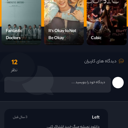
قسمت 16
قسمت 17
Fantastic
It's Okay to Not
Doctors
Be Okay
Cubic
قسمت 18
12
دیدگاه های کاربران
نظر
Left
3 سال قبل
دانلود نمیشه میگ خرید اشتراک کنی