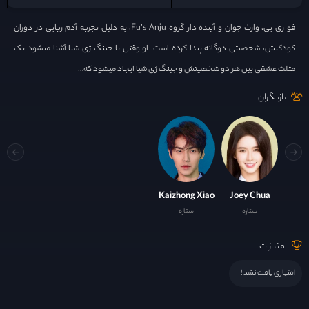
فو زی یی، وارث جوان و آینده دار گروه Fu’s Anju، به دلیل تجربه آدم ربایی در دوران
کودکیش، شخصیتی دوگانه پیدا کرده است. او وقتی با جینگ ژی شیا آشنا میشود یک
مثلث عشقی بین هر دو شخصیتش و جینگ ژی شیا ایجاد میشود که…
بازیگران
Kaizhong Xiao
Joey Chua
ستاره
ستاره
امتیازات
امتیازی یافت نشد !