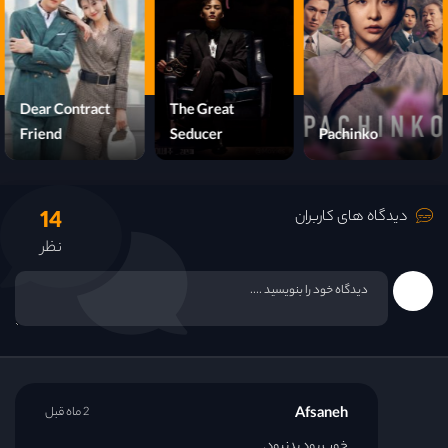
قسمت 16
قسمت 17
Dear Contract
The Great
Friend
Seducer
Pachinko
قسمت 18
14
قسمت 19
دیدگاه های کاربران
نظر
قسمت 20
قسمت 21
قسمت 22
Afsaneh
2 ماه قبل
قسمت 23
خوب بود بدنبود.