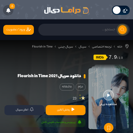
6
ورود/عضویت
خانه
ترجمه اختصاصی
سریال
سریال چینی
Flourish in Time
7.9
IMDb
دانلود سریال Flourish in Time 2021
درام
عاشقانه
23
مشاهده تریلر
پخش آنلاین
اعلان سریال
زیرنویس و هاردساب فارسی کامل