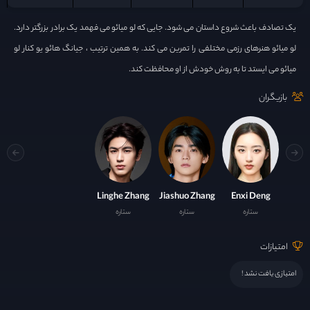
یک تصادف باعث شروع داستان می شود. جایی که لو میائو می فهمد یک برادر بزرگتر دارد.
لو میائو هنرهای رزمی مختلفی را تمرین می کند. به همین ترتیب ، جیانگ هائو یو کنار لو
میائو می ایستد تا به روش خودش از او محافظت کند.
بازیگران
Linghe Zhang
Jiashuo Zhang
Enxi Deng
ستاره
ستاره
ستاره
امتیازات
امتیازی یافت نشد !