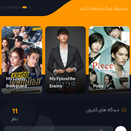
پیشنهاد میکنیم تماشا کنید
My Lovely
My Friend the
The Winning Try
Bodyguard
Enemy
11
دیدگاه های کاربران
نظر