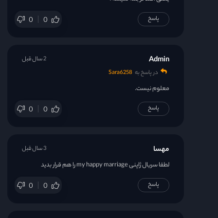
پاسخ
0
0
Admin
2 سال قبل
در پاسخ به
Sara6258
معلوم نیست.
پاسخ
0
0
مهسا
3 سال قبل
لطفا سریال ژاپنی my happy marriage را هم قرار بدید
پاسخ
0
0