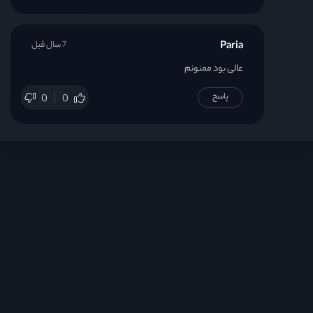
Paria
7 سال قبل
عالی بود ممنونم
پاسخ
0
0