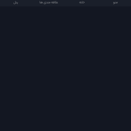
منو
خانه
علاقه مندی ها
پنل
دراما دی ال در شبکه های اجتماعی
دسترسی سریع
Quick Access
خانه