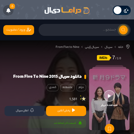
6
ورود/عضویت
خانه
سریال
سریال ژاپنی
From Five to Nine
7
IMDb
دانلود سریال From Five To Nine 2015
درام
عاشقانه
کمدی
1,581
مشاهده تریلر
پخش آنلاین
اعلان سریال
قسمت اخر اضافه شد