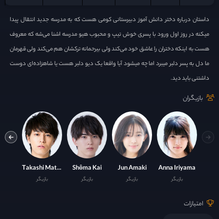
داستان درباره دختر دانش آموز دبیرستانی کومی هست که به مدرسه جدید انتقال پیدا
میکنه در روز اول ورود با پسری خوش تیپ و محبوب هیو مدرسه اشنا می‌شه که معروف
هست به اینکه دختران را عاشق خود می‌کند ولی‌ بیرحمانه ترکشان هم می‌کند ولی‌ قهرمان
ما دل به پسر دلبر میبرد اما چه میشود آیا واقعا یک دیو دلبر هست یا شاهزاده‌ای دوست
داشتنی باید دید.
بازیگران
Sugino
Takashi Matsuo
Shôma Kai
Jun Amaki
Anna Iriyama
بازیگر
بازیگر
بازیگر
بازیگر
ست
امتیازات