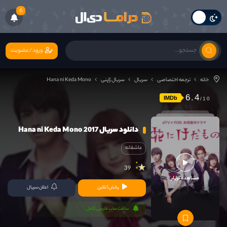
6
ورود/عضویت
خانه
ترجمه اختصاصی
سریال
سریال ژاپنی
Hana ni Keda Mono
6.4
IMDb
دانلود سریال Hana ni Keda Mono 2017
عاشقانه
39
مشاهده تریلر
پخش آنلاین
اعلان سریال
سافت ساب فارسی کامل