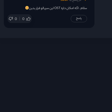
در پاسخ به
Sarah
سلام . اگه امکان داره OST این سریالو قرار بدین
پاسخ
0
0