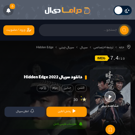
6
ورود/عضویت
خانه
ترجمه اختصاصی
سریال
سریال چینی
Hidden Edge
7.4
IMDb
دانلود سریال Hidden Edge 2022
اکشن
جنایی
درام
رازآلود
30
مشاهده تریلر
پخش آنلاین
اعلان سریال
هاردساب فارسی کامل