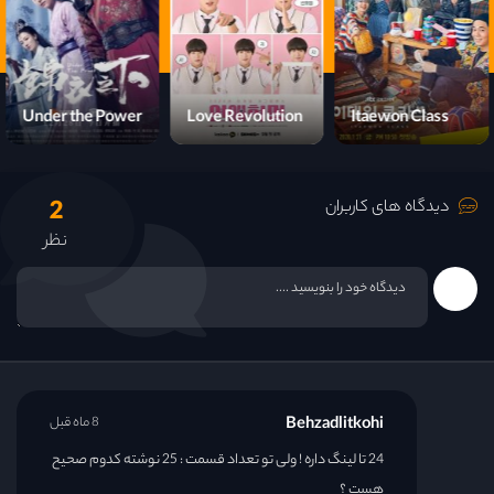
قسمت 16
قسمت 17
Under the Power
Love Revolution
Itaewon Class
قسمت 18
2
قسمت 19
دیدگاه های کاربران
نظر
قسمت 20
قسمت 21
قسمت 22
Behzadlitkohi
8 ماه قبل
قسمت 23
24 تا لینگ داره ! ولی تو تعداد قسمت : 25 نوشته کدوم صحیح
هست ؟