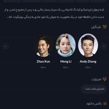
(لبه پنهان).ژو شیائو کیانگ که زمانی یک سرباز بسیار عالی بود پس از مجروح شدن و از
دست دادن حافظه خود در یک ماموریت به عنوان یک فرد عادی به زندگی برمیگردد. اما….
بازیگران
Zhao Xun
Meng Li
Andy Zhang
ستاره
ستاره
ستاره
امتیازات
امتیازی یافت نشد !
باکس دانلود