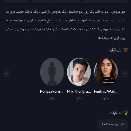
دو عروس ، دو داماد، یک روز، دو مراسم ، یک عروس ناراضی ، یک داماد مردد. مای یه
سلبریتی معروفه ، اون قراره با مرد رویاهاش ،ساروت، ازدواج کنه و حالا اون روز فرا رسیده ، با
لباس سفید عروس آماده اس که دست در دست مردی بذاره که قراره سالها خوشی و غمش
رو با اون تقسیم کنه.
بازیگران
Pongsakorn Tosuwann
Mik Thongraya
Fonthip Watcharatrakul
ستاره
ستاره
ستاره
امتیازات
امتیازی یافت نشد !