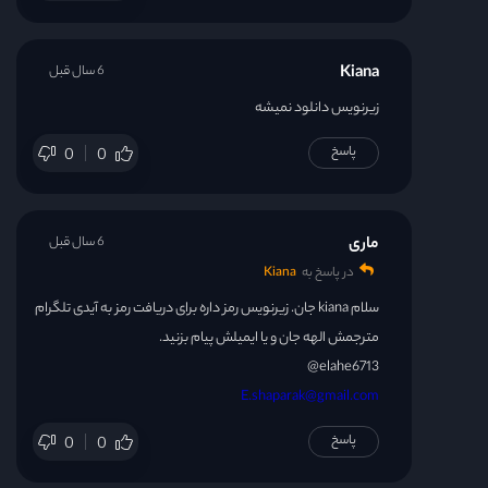
Kiana
6 سال قبل
زیرنویس دانلود نمیشه
پاسخ
0
0
ماری
6 سال قبل
در پاسخ به
Kiana
سلام kiana جان. زیرنویس رمز داره برای دریافت رمز به آیدی تلگرام
مترجمش الهه جان و یا ایمیلش پیام بزنید.
elahe6713@
E.shaparak@gmail.com
پاسخ
0
0