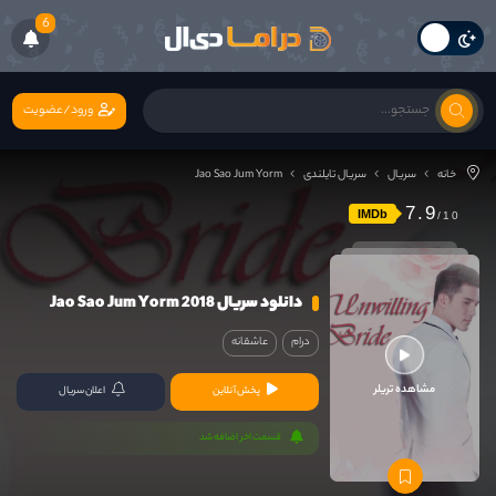
6
ورود/عضویت
خانه
سریال
سریال تایلندی
Jao Sao Jum Yorm
7.9
IMDb
دانلود سریال Jao Sao Jum Yorm 2018
درام
عاشقانه
مشاهده تریلر
پخش آنلاین
اعلان سریال
قسمت اخر اضافه شد