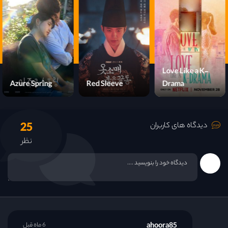
قسمت 15
قسمت 16
Love Like a K-
Azure Spring
Red Sleeve
Drama
25
دیدگاه های کاربران
نظر
ahoora85
6 ماه قبل