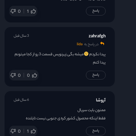
پاسخ
0
1
zahrafgh
3 سال قبل
در پاسخ به
lida
پیدا نکردم
میشه بگی زیرنویس قسمت 3 رو از کجا میتونم
پیدا کنم
پاسخ
0
0
آروشا
6 سال قبل
ممنون بایت سریال
فقط اینکه محصول کشور کره ی جنوبی نیست تایلنده
پاسخ
0
1