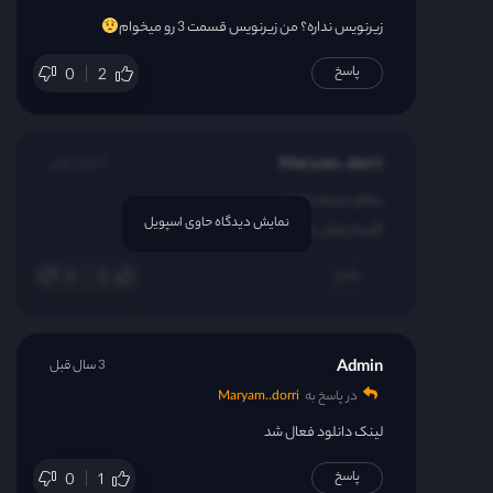
زیرنویس نداره؟ من زیرنویس قسمت 3 رو میخوام
پاسخ
0
2
Maryam..dorri
3 سال قبل
سلام خسته نباشید
نمایش دیدگاه حاوی اسپویل
گزینه پخش نداره باید چیکار کنم؟
پاسخ
0
0
Admin
3 سال قبل
در پاسخ به
Maryam..dorri
لینک دانلود فعال شد
پاسخ
0
1