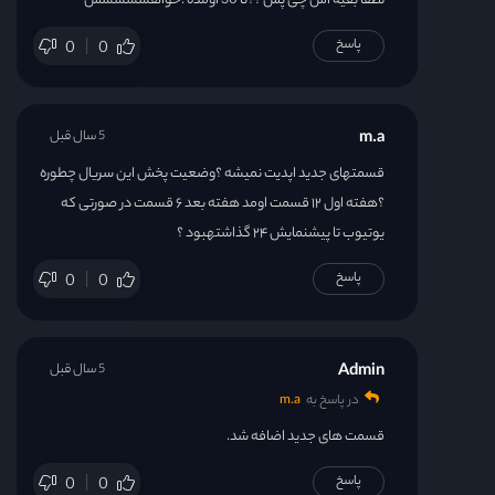
لطفا بقیه اش چی پس ؟؟تا 30 اومده .خواهششششش
پاسخ
0
0
m.a
5 سال قبل
قسمتهای جدید اپدیت نمیشه ؟وضعیت پخش این سریال چطوره
؟هفته اول ۱۲ قسمت اومد هفته بعد ۶ قسمت در صورتی که
یوتیوب تا پیشنمایش ۲۴ گذاشتهبود ؟
پاسخ
0
0
Admin
5 سال قبل
در پاسخ به
m.a
قسمت های جدید اضافه شد.
پاسخ
0
0