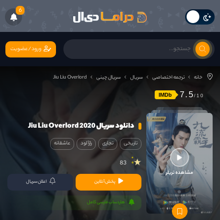
6
ورود/عضویت
خانه
ترجمه اختصاصی
سریال
سریال چینی
Jiu Liu Overlord
7.5
IMDb
دانلود سریال Jiu Liu Overlord 2020
تاریخی
تجاری
رازآلود
عاشقانه
83
مشاهده تریلر
پخش آنلاین
اعلان سریال
هاردساب فارسی کامل