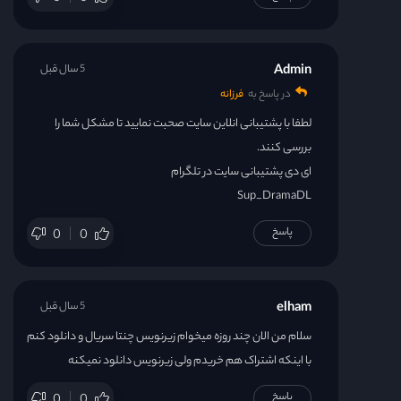
قسمت 31
Admin
5 سال قبل
قسمت 32
در پاسخ به
فرزانه
لطفا با پشتیبانی انلاین سایت صحبت نمایید تا مشکل شما را
قسمت 33
بررسی کنند.
ای دی پشتیبانی سایت در تلگرام
قسمت 34
Sup_DramaDL
قسمت 35
پاسخ
0
0
قسمت 36
elham
5 سال قبل
سلام من الان چند روزه میخوام زیرنویس چنتا سریال و دانلود کنم
با اینکه اشتراک هم خریدم ولی زیرنویس دانلود نمیکنه
پاسخ