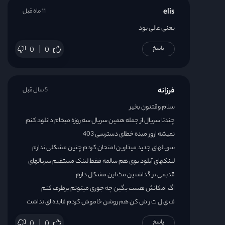
elis
11 ماه قبل
قسمت 23
یعنی عالی بود
پاسخ
0
0
قسمت 24
قسمت 25
فرزانه
5 سال قبل
قسمت 26
سلام وقتتون بخیر
چندتا سریال از جمله همین سریال سه روزه میخام دانلود کنم
قسمت 27
نمیشه ارور میده خطای دسترسی 403
سریالهای جدید میذارین امتحان کردم چنین مشکلی ندارم
قسمت 28
لینکهای آپلود بوی هم سالمه فقط لینک مستقیم سریالهای
قدیمی تر گذاشتین مث این مشکل دارم
قسمت 29
اگ امکانش هست بگین چه جوری میتونم برطرف کنم
ف ی ل ت ر ش کن هم روشن خاموش کردم فایده ای نداشت
قسمت 30
پاسخ
0
0