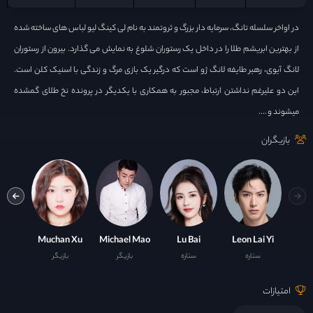
در اواخر سلسله تانگ، سرمایه دار بزرگ و ثروتمند به نام لی کینگ لیو لباس های ساخته شده
از بهترین ابریشم طلا را در داخل یک رستوران شلوغ به نمایش می گذارد. بیرون از رستوران
لانگ آیوی، رهبر طایفه لانگ ژو است که درگیر یک بازی مرگ و زندگی با اسنیک کلن است.
این دو علیرغم نداشتن ارتباط، مجبور به همکاری با یکدیگر در پرونده نخ طلای گمشده
میشوند و ….
بازیگران
Zhai
Muchan Xu
Michael Mao
Lu Bai
Leon Lai Yi
ستاره
ستاره
بازیگر
بازیگر
ست
امتیازات