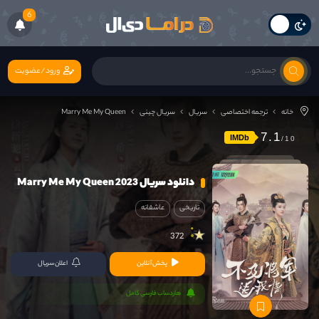
6
ورود/عضویت
خانه
ترجمه اختصاصی
سریال
سریال چینی
Marry Me My Queen
7.1
IMDb
دانلود سریال Marry Me My Queen 2023
تاریخی
عاشقانه
372
پخش آنلاین
اعلان سریال
هاردساب فارسی کامل