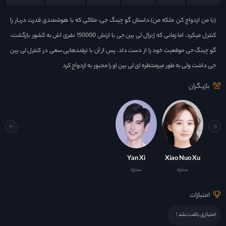
(با من ازدواج کن ملکه من).داستان گو چینگ جی، ملاکی که با هوشمندی قدرت دربار را
کنترل میکرد، اما زمانی که ژنرال لی یین جی با ارتش 150000 نفری اش به کشور بازگشت،
گو چینگ جی موقعیت خود را از دست داد. پس از آن با ترفندهایی سعی در کنترل لی یین
جی داشت ولی به طور غیرمنتظره ای لی بین او را مجبور به ازدواج کرد
بازیگران
Yan Xi
Xiao Nuo Xu
ستاره
ستاره
امتیازات
امتیازی یافت نشد !