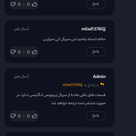
پاسخ
0
0
milad1378iijj
2 سال قبل
سلام خسته نباشید این سریال کی میزارین
پاسخ
0
0
Admin
2 سال قبل
در پاسخ به
milad1378iijj
قسمت های باقی مانده از سریال زیرنویس انگلیسی ندارد. در
صورت منتشر شده ترجمه خواهد شد
پاسخ
0
0