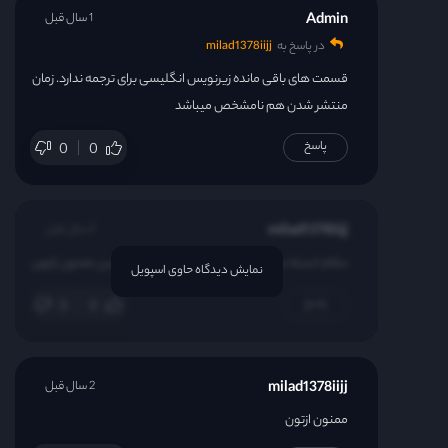
Admin
1 سال قبل
در پاسخ به
milad1378iijj
قسمت های باقی مانده زیرنویس انگلیسی برای ترجمه ندارد. زمان
منتشر شدن هم نامشخص میباشد
پاسخ
0
0
milad1378iijj
2 سال قبل
سلام خسته نباشید لطفا پیگیری این سریال رو کنین ممنون ازتون
نمایش دیدگاه حاوی اسپویل
پاسخ
0
0
milad1378iijj
2 سال قبل
ممنون ازتون