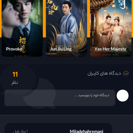
قسمت 15
قسمت 16
قسمت 17
Provoke
Jun Jiu Ling
Yes Her Majesty
قسمت 18
11
قسمت 19
دیدگاه های کاربران
نظر
قسمت 20
قسمت 21
قسمت 22
Miladghahremani
1 سال قبل