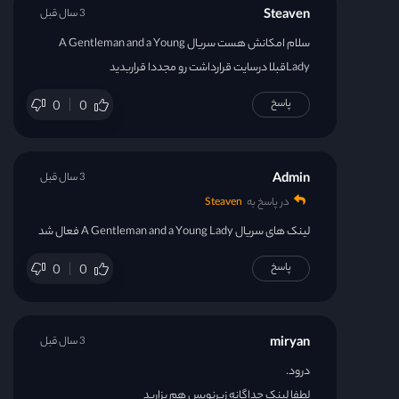
Steaven
3 سال قبل
سلام امکانش هست سریال A Gentleman and a Young
Ladyقبلا درسایت قرارداشت رو مجددا قراربدید
پاسخ
0
0
Admin
3 سال قبل
در پاسخ به
Steaven
لینک های سریال A Gentleman and a Young Lady فعال شد
پاسخ
0
0
miryan
3 سال قبل
درود.
لطفا لینک جداگانه زیرنویس هم بزارید