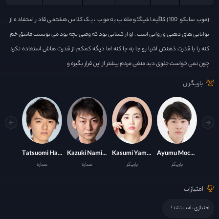
(موب سایکو 100).کاگیما شیگئو ملقب به موب ، یک کلاس هشتمی قادر استفاده از
توانایی های ذهنی و روانی است . او از کسانی بود که وقتی بچه بود می تونست قاشق خم
کنه یا با قدرت ذهنش اشیا رو جا به جا کنه اما دیگه کمکم از قدرت هاش استفاده نکرد
چون نمی خواست جلوی دید منفی مردم بیشتر از این قرار بگیره و
بازیگران
Tatsuomi Hamada
Kazuki Namioka
Kasumi Yamaya
Ayumu Mochizuki
بازیگر
بازیگر
ستاره
ستاره
امتیازات
امتیازی یافت نشد !