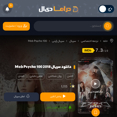
6
ورود/عضویت
خانه
ترجمه اختصاصی
سریال
سریال ژاپنی
Mob Psycho 100
7.3
IMDb
دانلود سریال Mob Psycho 100 2018
اکشن
روان شناختی
علمی تخیلی
کمدی
1,115
مشاهده تریلر
پخش آنلاین
اعلان سریال
هاردساب فارسی کامل