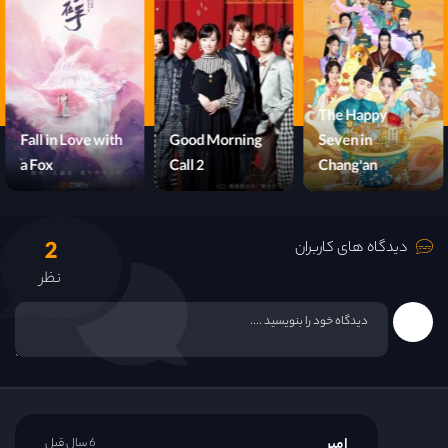
The Happy
Fall in Love with
Good Morning
Seven in
a Fox
Call 2
Chang'an
2
دیدگاه های کاربران
نظر
امیر
6 سال قبل