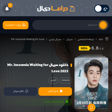
6
ورود/عضویت
خانه
ترجمه اختصاصی
سریال
سریال چینی
Mr. Insomnia Waiting for Love
6.8
IMDb
دانلود سریال Mr. Insomnia Waiting for
Love 2023
عاشقانه
کمدی
پخش آنلاین
اعلان سریال
هاردساب فارسی کامل