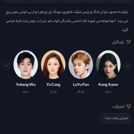
نوازنده محبوب لو ان تانگ و رئیس شرکت فناوری سونگ یان ژو هر دو از بی خوابی مزمن رنج
می برند. آنها متوجه می شوند که با لمس یکدیگر، خواب هر دو را در عرض چند ثانیه فرا می
گیرد.
بازیگران
Yuheng Wu
Yu Cong
LuYu Pan
Kong Xueer
ستاره
بازیگر
بازیگر
ستاره
امتیازات
امتیازی یافت نشد !