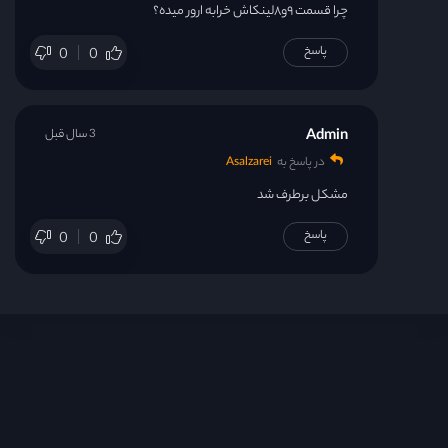
چرا قسمت ۹و۸لینکاش خرابه ارور میده؟
پاسخ
0
0
Admin
3 سال قبل
در پاسخ به
Asalzarei
مشکل برطرف شد
پاسخ
0
0