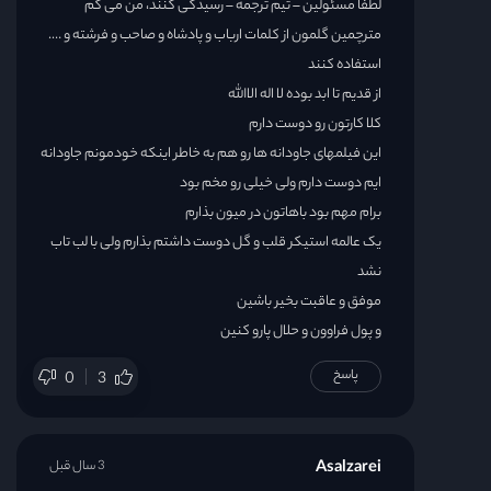
لطفا مسئولین – تیم ترجمه – رسیدگی کنند، من می گم
مترچمین گلمون از کلمات ارباب و پادشاه و صاحب و فرشته و ….
استفاده کنند
از قدیم تا ابد بوده لا اله الاالله
کلا کارتون رو دوست دارم
این فیلمهای جاودانه ها رو هم به خاطر اینکه خودمونم جاودانه
ایم دوست دارم ولی خیلی رو مخم بود
برام مهم بود باهاتون در میون بذارم
یک عالمه استیکر قلب و گل دوست داشتم بذارم ولی با لب تاب
نشد
موفق و عاقبت بخیر باشین
و پول فراوون و حلال پارو کنین
پاسخ
0
3
Asalzarei
3 سال قبل