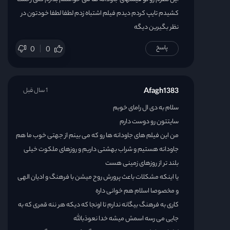
کشیدم تایپ کردم دیدم فیلم اشتباه زدم لطفا لطفا خودتون در
قسمت 24
نظر بگیرین دیگه
پاسخ
0
0
Afagh1383
1 سال قبل
سلام به دی ال رامای خوبم
سایتتون رو دوست دارم
من این فیلم های جاودانه ها رو که می بینم از جهتی خوب ما هم
جاودانه هستیم و شراب بهشتی داریم و روزهای ملکوت خیلی
بلند تر از روزهای زمینی هست
یا اینکه مشکلات باعث پرورش روح میشن با فرهنگ و ادیان الهی
و مخصوصا اسلام هم خوانی داره
کاری به فرهنگ بیگانه ندارم تا اونجا که دیکه هر ننه قمری که به
جایی می رسه اسمش میشه خدا نعوذبالله