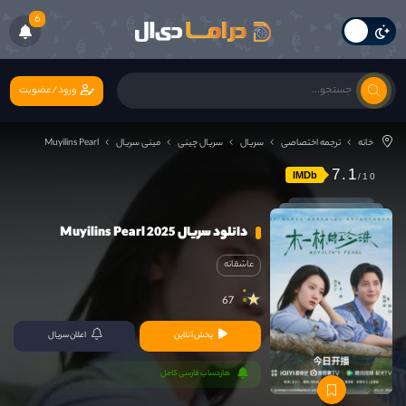
6
ورود/عضویت
خانه
ترجمه اختصاصی
سریال
سریال چینی
مینی سریال
Muyilins Pearl
7.1
IMDb
دانلود سریال Muyilins Pearl 2025
عاشقانه
67
پخش آنلاین
اعلان سریال
هاردساب فارسی کامل