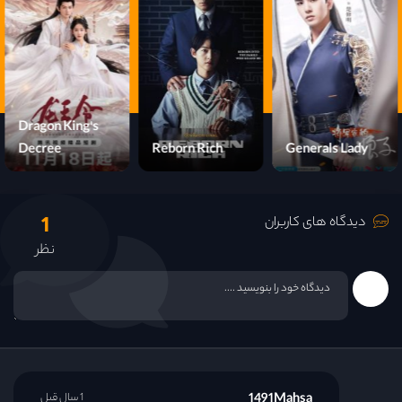
قسمت 15
قسمت 16
قسمت 17
Dragon King's
Decree
Reborn Rich
Generals Lady
قسمت 18
1
قسمت 19
دیدگاه های کاربران
نظر
قسمت 20
قسمت 21
قسمت 22
1491Mahsa
1 سال قبل