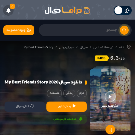
6
ورود/عضویت
خانه
ترجمه اختصاصی
سریال
سریال چینی
My Best Friend's Story
6.3
IMDb
دانلود سریال My Best Friends Story 2020
درام
زندگی
عاشقانه
مشاهده تریلر
پخش آنلاین
اعلان سریال
هاردساب فارسی کامل