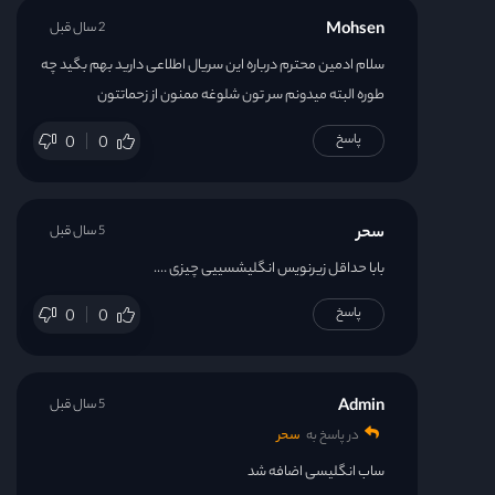
Mohsen
2 سال قبل
قسمت 23
سلام ادمین محترم درباره این سریال اطلاعی دارید بهم بگید چه
طوره البته میدونم سر تون شلوغه ممنون از زحماتتون
قسمت 24
پاسخ
0
0
قسمت 25
سحر
5 سال قبل
قسمت 26
بابا حداقل زیرنویس انگلیشسییی چیزی ….
قسمت 27
پاسخ
0
0
قسمت 28
Admin
5 سال قبل
قسمت 29
در پاسخ به
سحر
ساب انگلیسی اضافه شد
قسمت 30