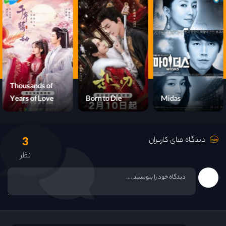
قسمت 14
قسمت 15
قسمت 16
قسمت 17
Thousands of
Years of Love
Born to Die
Midas
قسمت 18
3
قسمت 19
دیدگاه های کاربران
نظر
قسمت 20
قسمت 21
قسمت 22