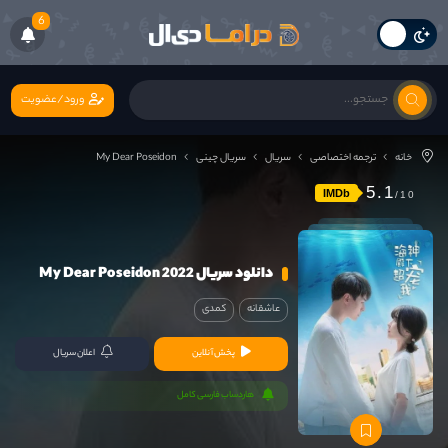
6
ورود/عضویت
خانه
ترجمه اختصاصی
سریال
سریال چینی
My Dear Poseidon
5.1
IMDb
دانلود سریال My Dear Poseidon 2022
عاشقانه
کمدی
پخش آنلاین
اعلان سریال
هاردساب فارسی کامل