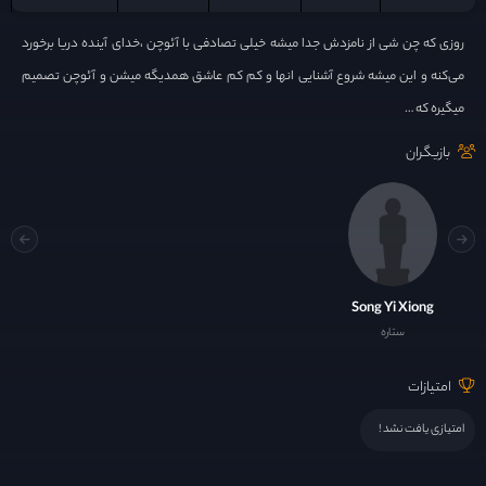
روزی که چن شی از نامزدش جدا میشه خیلی تصادفی با آئوچن ،خدای آینده دریا برخورد
می‌کنه و این میشه شروع آشنایی انها و کم کم عاشق همدیگه میشن و آئوچن تصمیم
میگیره که …
بازیگران
Song Yi Xiong
ستاره
امتیازات
امتیازی یافت نشد !