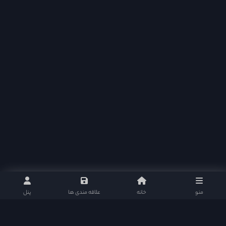
قسمت 32
قسمت 33
قسمت 34
منو
خانه
علاقه مندی ها
پنل