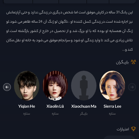
لین یانگ 31 ساله در کارش موفق است اما شخص دیگری در زندگی ندارد و حتی آپارتمانش
نیز اجاره شده است.در زندگی کسل کننده او ، ناگهان لو ژنگ آن 24 ساله ظاهر می شود.لو
ژنگ آن همسایه او بوده که با او بزرگ شد و از تحصیل در خارج از کشور بازگشته است.او
تلاش زیادی می کند تا وارد زندگی او شود و سرانجام موفق می شود به خانه او نقل مکان
کند و...
بازیگران
Yuanyuan Zhao
Yiqian He
Xiaolin Lü
Xiaochuan Ma
Sierra Lee
ستاره
بازیگر
ستاره
ستاره
با
امتیازات