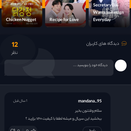
My Beloved
قسمت 23
Wife
Chicken Nugget
Recipe for Love
قسمت 24
12
دیدگاه های کاربران
قسمت 25
نظر
قسمت 26
قسمت 27
قسمت 28
mandana_95
1 سال قبل
قسمت 29
سلام وقتتون بخیر
ببخشید این سریال و میشه لطفا با کیفیت ۷۲۰ بزارید ؟
پاسخ