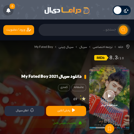
6
ورود/عضویت
خانه
ترجمه اختصاصی
سریال
سریال چینی
My Fated Boy
8.3
IMDb
دانلود سریال My Fated Boy 2021
عاشقانه
کمدی
69
مشاهده تریلر
پخش آنلاین
اعلان سریال
هاردساب فارسی کامل