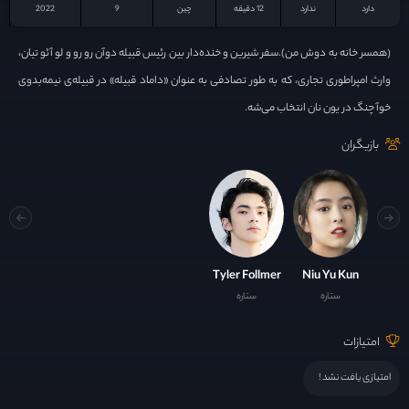
دارد
ندارد
12 دقیقه
چين
9
2022
(همسر خانه به دوش من).سفر شیرین و خنده‌دار بین رئیس قبیله دوآن رو رو و لو آئو تیان،
وارث امپراطوری تجاری، که به طور تصادفی به عنوان «داماد قبیله» در قبیله‌ی نیمه‌بدوی
خوآ چنگ در یون نان انتخاب می‌شه.
بازیگران
Tyler Follmer
Niu Yu Kun
ستاره
ستاره
امتیازات
امتیازی یافت نشد !