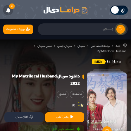
6
ورود/عضویت
خانه
ترجمه اختصاصی
سریال
سریال چینی
مینی سریال
My Matrilocal Husband
6.9
IMDb
دانلود سریال My Matrilocal Husband
2022
عاشقانه
کمدی
91
پخش آنلاین
اعلان سریال
هاردساب فارسی کامل