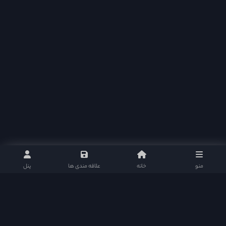
قسمت 30
منو
خانه
علاقه مندی ها
پنل