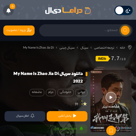
6
ورود/عضویت
خانه
ترجمه اختصاصی
سریال
سریال چینی
My Name Is Zhao Jia Di
7.7
IMDb
دانلود سریال My Name Is Zhao Jia Di
2022
جوانی
خانوادگی
درام
عاشقانه
91
مشاهده تریلر
پخش آنلاین
اعلان سریال
هاردساب فارسی کامل