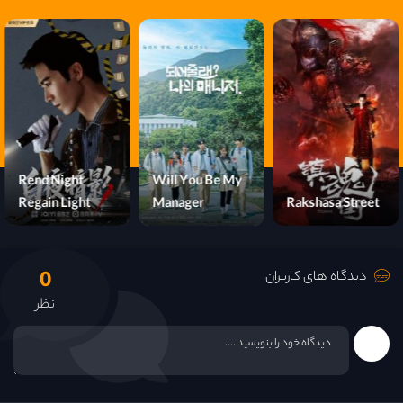
قسمت 14
قسمت 15
قسمت 16
قسمت 17
Rend Night
Will You Be My
Regain Light
Manager
Rakshasa Street
قسمت 18
0
قسمت 19
دیدگاه های کاربران
نظر
قسمت 20
قسمت 21