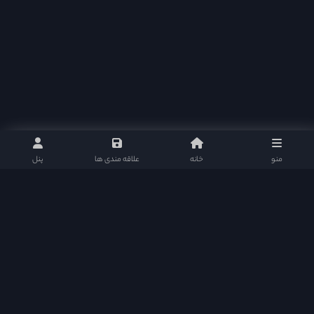
منو
خانه
علاقه مندی ها
پنل
دراما دی ال در شبکه های اجتماعی