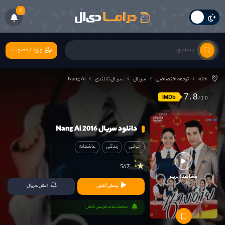
6
ورود/عضویت
خانه
ترجمه اختصاصی
سریال
سریال تایلندی
Nang Ai
7.8
IMDb
دانلود سریال Nang Ai 2016
جوانی
زندگی
عاشقانه
567
مشاهده تریلر
پخش آنلاین
اعلان سریال
سافت ساب فارسی کامل