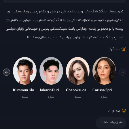
(دردسرهای نانگ).نانگ دختر وزیر تایلنده ولی در شان و مقام پدرش رفتار نمیکنه، اون
دختری شرور ، خیره سر و لجبازه که ملتی رو به تنگ آورده، همش یا با موتور سیکلتش تو
پیسته یا تو مهمونی پلاسه، رفتاراش باعث سرشکستگی پدرش و خوشحالی رقبای سیاسی
اونه. پدر نانگ دست به کار میشه و اون رو راهی کلیسایی در مالزی میکنه تا
بازیگران
Nuttanicha Dungwattanawanich
Kummun Klomkaew
Jakarin Puribhat
Chanoksuda Raksanaves
Carissa Springett
ستاره
ستاره
ستاره
ستاره
ست
امتیازات
امتیازی یافت نشد !