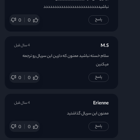
نباشیدددددددددددددددددددددددددد
پاسخ
0
0
M.S
4 سال قبل
سلام خسته نباشید ممنون که دارین این سریال رو ترجمه
میکنین
پاسخ
0
0
Erienne
4 سال قبل
ممنون این سریال گذاشتید
پاسخ
0
0