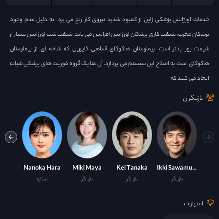
خدمات اورژانس پزشکی ژاپن از کمبود شدید نیروی کار رنج می برد. به دلیل عدم وجود
پزشکان مجرب، شیفت کاری پزشکان اورژانس افزایش می یابد. شیفت شب اورژانس بسیار از
شیفت روز بدتر است. بیمارستان هاکوکای آساهی کایهین که شاخه ای از بیمارستان
هاکوکای است به اصلاح این سیستم می پردازد. آن ها یک گروه فوریت های پزشکی شبانه
ایجاد می کنند که
بازیگران
Takumi Kitamura
Nanoka Hara
Miki Maya
Kei Tanaka
Ikki Sawamura
بازیگر
بازیگر
بازیگر
ستاره
ست
امتیازات