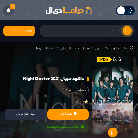
6
ورود/عضویت
خانه
ترجمه اختصاصی
سریال
سریال چینی
Night Doctor
6.6
IMDb
دانلود سریال Night Doctor 2021
پزشکی
درام
29
پخش آنلاین
اعلان سریال
هاردساب قسمت 6 اضافه شد