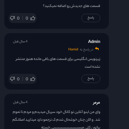
قسمت های جدیدش رو اضافه نمیکنید؟
پاسخ
0
0
Admin
4 سال قبل
در پاسخ به
Hamid
زیرنویس انگلیسی برای قسمت های باقی مانده هنوز منتشر
نشده است
پاسخ
0
0
مرمر
4 سال قبل
وای من اینو آنلاین تو کانال خود سریال میدیدم و مردم تا تموم
شد . و الان چنان خوشحال شدم ک ترجمو دارد میذارید اصلانگم
براتون کلی مرسیییییییییییییییییی خسته