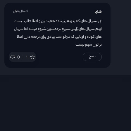
هلیا
4 سال قبل
چرا سریال های که یدونه بییننده هم ندارن و اصلا جالب نیست
اونم سریال های ژاپنی سریع ترحمشون شروع میشه اما سریال
های کوتاه و اونایی که درخواست زیادی برای ترجمه دارن اصلا
براتون مهم نیست
پاسخ
0
1