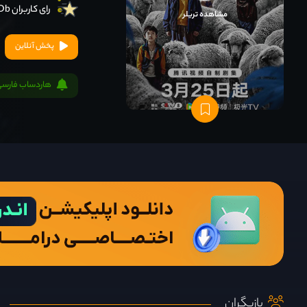
رای کاربران IMDb
مشاهده تریلر
پخش آنلاین
هاردساب فارسی
بازیگران