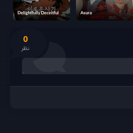
Never Too Late
Delightfully Deceitful
0
نظر