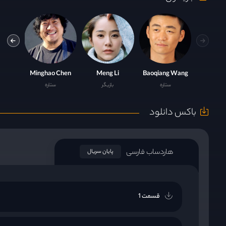
Zhang
Minghao Chen
Meng Li
Baoqiang Wang
ستاره
بازیگر
ستاره
باکس دانلود
هاردساب فارسی
پایان سریال
قسمت 1