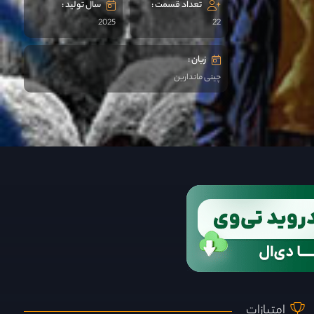
تعداد قسمت :
سال تولید :
2025
22
زبان :
چینی ماندارین
امتیازات