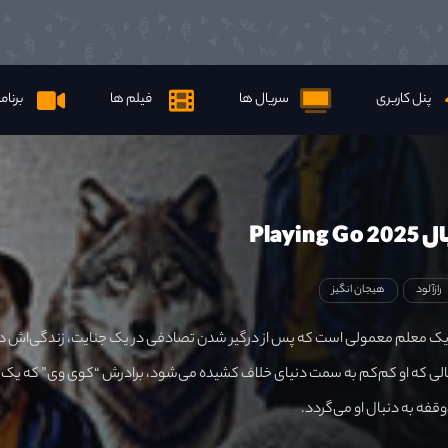
پنل کاربری
سریال ها
فیلم ها
برنام
Playin
رازآلود
هیجان انگیز
 یک معلم معمولی است که پس از درگیر شدن تصادفی در یک جنایت، زندگی‌اش دچ
لی که او کم‌کم به سمت دنیای خلاف کشیده می‌شود، برادرش “کوی وی” که یک
قفه به دنبال او می‌گردد.