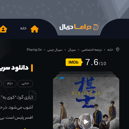
خانه
خانه
ترجمه اختصاصی
سریال
سریال چینی
Playing Go
7.6
IMDb
دانلود سریال g Go 2025
جنایی
درام
(بازی گو).“کوی یه”
آشوب می‌شود. در حا
افسر پلیس است، بی‌و