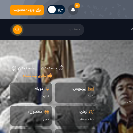
6
ورود/عضویت
ه
پسندیدن
نپسندیدن
نظری ثبت نشده
زیرنویس :
دوبله :
دارد
ندارد
ار
زمان :
محصول :
45 دقیقه
چين