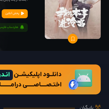
اجتناب از یک پایان بد
پخش آنلاین
هاردساب فارسی
بازیگران