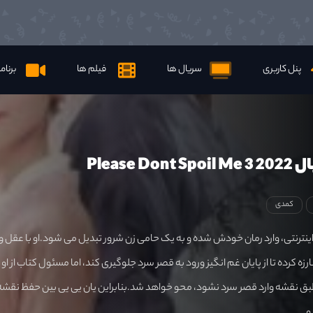
پنل کاربری
سریال ها
فیلم ها
برنام
Please D
کمدی
اینترنتی، وارد رمان خودش شده و به یک حامی زن شرور تبدیل می شود.او با عقل و
رزه کرده تا از پایان غم انگیز ورود به قصر سرد جلوگیری کند، اما مسئول کتاب از او
بق نقشه وارد قصر سرد نشود، محو خواهد شد.بنابراین یان یی یی بین حفظ نقشه