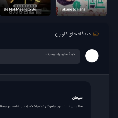
Exo's Ladder 4
Be Not Meant to Be
T
قسمت 22
دیدگاه های کاربران
قسمت 23
قسمت 24
سیحان
سلام من کلمه عبور فراموش کردم لیتک بازیابی به لیمیلم فرست