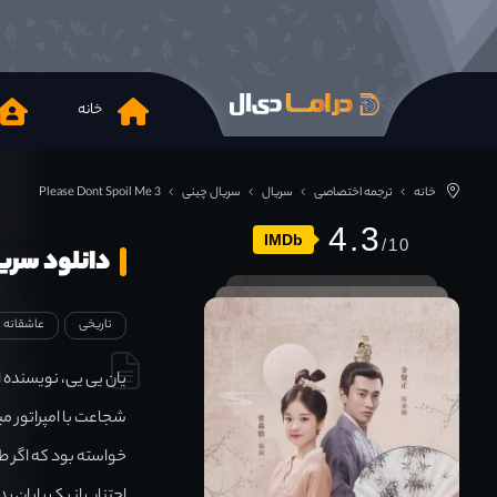
خانه
خانه
ترجمه اختصاصی
سریال
سریال چینی
Please Dont Spoil Me 3
4.3
IMDb
دانلود سریال ont Spoil Me 3 2022
تاریخی
عاشقانه
یان یی یی، نویسنده 
شجاعت با امپراتور مبا
خواسته بود که اگر ط