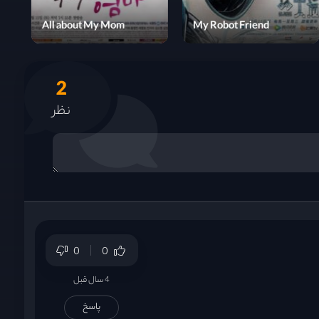
Once Upon a Small Town
All about My Mom
2
نظر
0
0
4 سال قبل
پاسخ