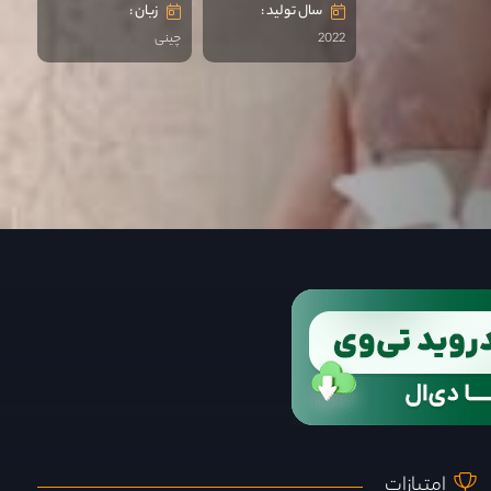
سال تولید :
زبان :
2022
چینی
امتیازات