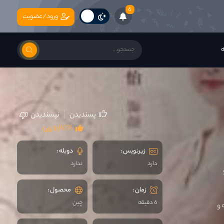
6
ورود/عضویت
ه
پسندیدن
نپسندیدن
80%
(5 رای)
زیرنویس :
دوبله :
دارد
ندارد
زمان :
محصول :
6 دقیقه
چين
 و