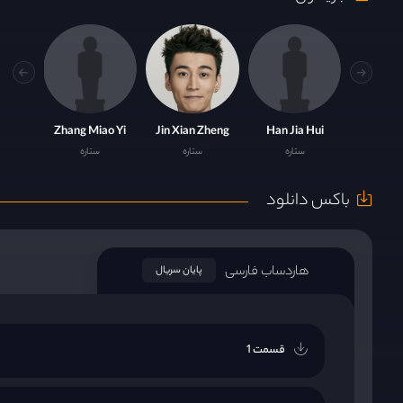
Zhang Miao Yi
Jin Xian Zheng
Han Jia Hui
ستاره
ستاره
ستاره
باکس دانلود
هاردساب فارسی
پایان سریال
قسمت 1