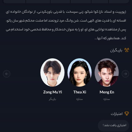
(پوپییت و استاد ناز).کوا شیائو، زنی سرسخت با قدرتی باورنکردنی، از نوادگان خانواده ای
افسانه ای با قدرت های الهی است. شن وانگ، مرد ثروتمند اما مشت محکم شهر سان یائو،
پس از مشاهده توانایی های او، او را به عنوان خدمتکار و محافظ شخصی خود استخدام می
کند. همانطور که آنها...
بازیگران
Zong Mu Yi
Thea Xi
Meng En
ستاره
ستاره
بازیگر
امتیازات
امتیازی یافت نشد !