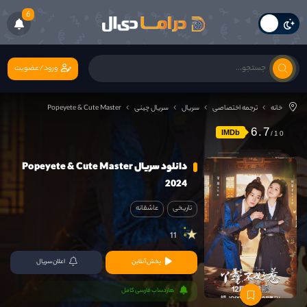
6
ورود/عضویت
خانه
ترجمه اختصاصی
سریال
سریال چینی
Popeyete & Cute Master
6.7
IMDb
دانلود سریال Popeyete & Cute Master
2024
تاریخی
عاشقانه
11
پخش آنلاین
اعلان سریال
هاردساب فارسی کامل