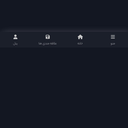
منو
خانه
علاقه مندی ها
پنل
دراما دی ال در شبکه های اجتماعی