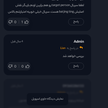
لطفا سریال target person رو هم بزارین اونم بازیگر نقش
اصلیش bai jing ting هست، سریال خیلی خوبیه امتیازشم بالاس
پاسخ
0
1
Admin
4 سال قبل
در پاسخ به
Lian
بررسی خواهد شد
پاسخ
0
0
09360286133
2 سال قبل
در پاسخ به
Admin
نمایش دیدگاه حاوی اسپویل
میشه زیرنویس فارسی رو زیر خود فیلم قرار بدید ممنون