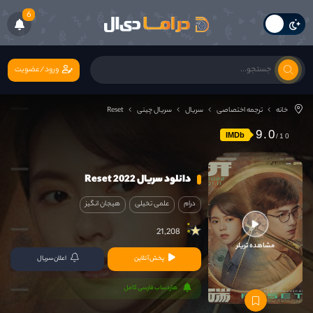
6
ورود/عضویت
خانه
ترجمه اختصاصی
سریال
سریال چینی
Reset
9.0
IMDb
دانلود سریال Reset 2022
درام
علمی تخیلی
هیجان انگیز
21,208
مشاهده تریلر
پخش آنلاین
اعلان سریال
هاردساب فارسی کامل