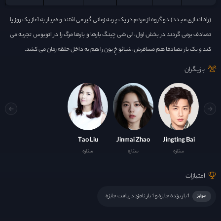
(راه اندازی مجدد).دو گروه از مردم در یک چرخه زمانی گیر می افتند و هربار به آغاز یک روز یا
تصادف برمی گردند.در بخش اول، لی شی چینگ بارها و بارها مرگ را در اتوبوس تجربه می
کند و یک بار تصادفا هم مسافرش، شیائو خِ یون را هم به داخل حلقه زمان می کشد.
بازیگران
Tao Liu
Jinmai Zhao
Jingting Bai
ستاره
ستاره
ستاره
امتیازات
1 بار برنده جایزه و 1 بار نامزد دریافت جایزه
جوایز