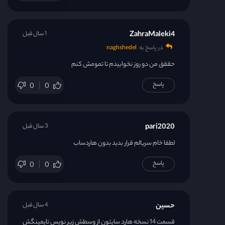
ZahraMaleki4
1 سال قبل
در پاسخ به
naghshedel
حققق من دو روز نخوابیدم تا تمومش کنم
پاسخ
0
0
pari2020
3 سال قبل
لطفا خام سریالم قرار بدید بدون هاردساب
پاسخ
0
0
حسین
4 سال قبل
قسمت 14 نسخه هارد ساپتون از وسطش زیر نویس تایمینگش