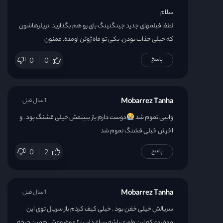
سلام
لطفا فیلمهای جدید جینگتینگ بای رو هم بگذارید. تریلرهاشون
که خیلی جذاب بودن. یکی تو ماه ژوئن اومده. ممنون
پاسخ
0
0
Mobarrez Tanha
1 سال قبل
واییی تموم شد
دوست دارم باز ببینمش خیلی قشنگ بود . و
اخرش خیلی قشنگ تموم شد
پاسخ
0
2
Mobarrez Tanha
1 سال قبل
سریالش خیلی خفن بود . خیلی کیف کردم باز سریال توی این
موضوع که این طوری باشه سراغ دارین؟ موضوعش همین چرخه