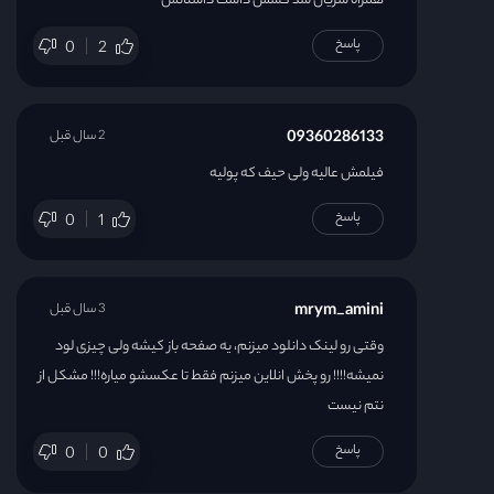
همراه سریال شد کشش داشت داستانش
پاسخ
0
2
09360286133
2 سال قبل
فیلمش عالیه ولی حیف که پولیه
پاسخ
0
1
mrym_amini
3 سال قبل
وقتی رو لینک دانلود میزنم، یه صفحه باز کیشه ولی چیزی لود
نمیشه!!!! رو پخش انلاین میزنم فقط تا عکسشو میاره!!! مشکل از
نتم نیست
پاسخ
0
0