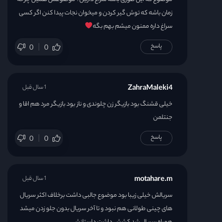
زمان باشه که توش گیر کردن و میخوان نجات پیدا کنن اگر کسی
سراغ داره ممنون میشم بهم بگه
پاسخ
0
0
ZahraMaleki4
1 سال قبل
خیلی قشنگ بود بازیگر زن چلوندی و ناز بود بازیگر مرد هم اقا و
جنتلمن
پاسخ
0
0
motahare.m
1 سال قبل
سریالش خیلی زیبا بود موضوع جالبی داشت برخلاف اکثر سریال
های چینی طولانی هم نبود و تا آخر سریال بدون جلو زدن میشد