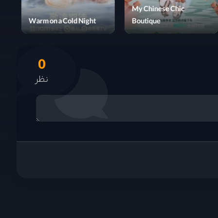
Are You Human Too
Warm on a Cold Night
0
نظر