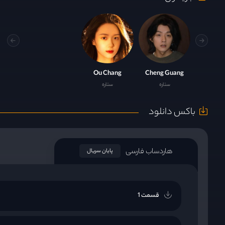
Ou Chang
Cheng Guang
ستاره
ستاره
باکس دانلود
هاردساب فارسی
پایان سریال
قسمت 1