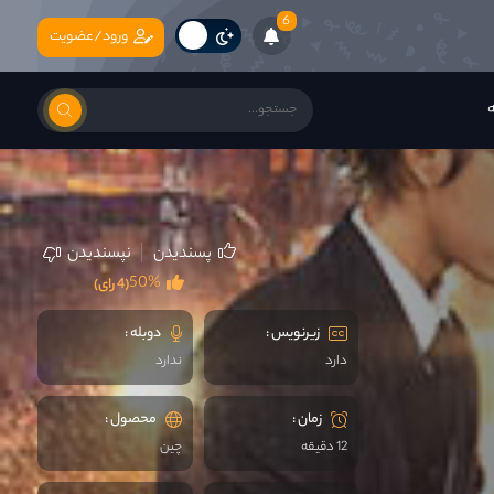
6
ورود/عضویت
ه
پسندیدن
نپسندیدن
50%
(4 رای)
زیرنویس :
دوبله :
دارد
ندارد
زمان :
محصول :
12 دقیقه
چين