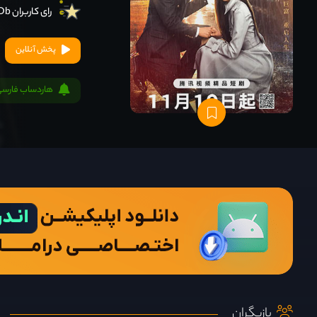
رای کاربران IMDb
پخش آنلاین
هاردساب فارسی
بازیگران