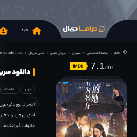
خانه
خانه
ترجمه اختصاصی
سریال
سریال چینی
مینی سریال
e Is a substitute
7.1
IMDb
دانلود سریال  substitute 2024
درام
عاشقانه
(همزاد).وو بائو خوی،
ادای لی جی یو، دختر 
خانواده گیر افتاده‌....