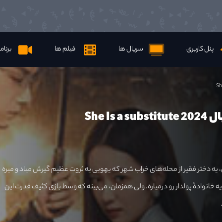
پنل کاربری
سریال ها
فیلم ها
برنام
Sh
She Is a
 یه دختر فقیر از محله‌های خراب شهر که یهویی یه ثروت عظیم گیرش میاد و میره
یه خانوادهٔ پولدار رو درمیاره. ولی همزمان، می‌بینه که وسط بازی کثیف قدرت این