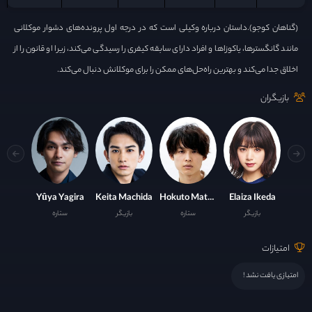
(گناهان کوجو).داستان درباره وکیلی است که در درجه اول پرونده‌های دشوار موکلانی
مانند گانگسترها، یاکوزاها و افراد دارای سابقه کیفری را رسیدگی می‌کند، زیرا او قانون را از
اخلاق جدا می‌کند و بهترین راه‌حل‌های ممکن را برای موکلانش دنبال می‌کند.
بازیگران
Yûya Yagira
Keita Machida
Hokuto Matsumura
Elaiza Ikeda
بازیگر
ستاره
بازیگر
ستاره
امتیازات
امتیازی یافت نشد !