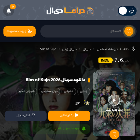
6
ورود/عضویت
خانه
ترجمه اختصاصی
سریال
سریال ژاپنی
Sins of Kujo
7.6
IMDb
دانلود سریال Sins of Kujo 2026
جنایی
حقوقی
روان شناختی
هیجان انگیز
591
مشاهده تریلر
پخش آنلاین
اعلان سریال
هاردساب فارسی کامل