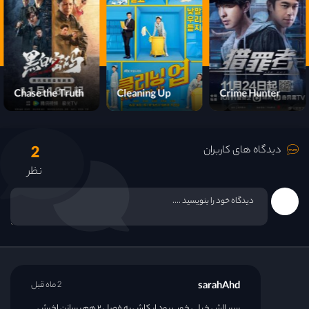
Chase the Truth
Cleaning Up
Crime Hunter
2
دیدگاه های کاربران
نظر
sarahAhd
2 ماه قبل
سریالش خیلی خوب بود ایکاش یه فصل ۲ هم بسازن اخرش