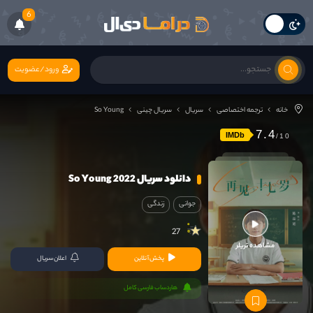
6
ورود/عضویت
خانه
ترجمه اختصاصی
سریال
سریال چینی
So Young
7.4
IMDb
دانلود سریال So Young 2022
جوانی
زندگی
27
مشاهده تریلر
پخش آنلاین
اعلان سریال
هاردساب فارسی کامل