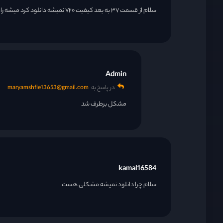
سلام از قسمت ۳۷ به بعد کیفیت ۷۲۰ نمیشه دانلود کرد میشه راهنمایی کنید
قسمت 21
قسمت 22
Admin
در پاسخ به
maryamshfie13653@gmail.com
قسمت 23
مشکل برطرف شد
قسمت 24
قسمت 25
kamal16584
سلام چرا دانلود نمیشه مشکلی هست
قسمت 26