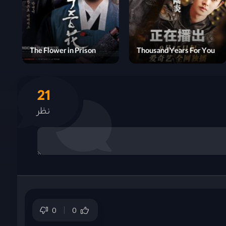
My Sassy Wedding
The Flower in Prison
21
نظر
0
0