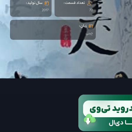
تعداد قسمت :
سال تولید :
2017
72
زبان :
چینی