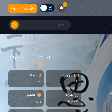
6
ورود/عضویت
ه
پسندیدن
نپسندیدن
100%
(2 رای)
زیرنویس :
دوبله :
دارد
ندارد
م
زمان :
محصول :
45 دقیقه
چين