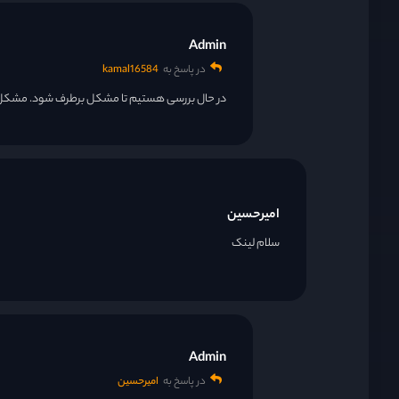
قسمت 27
Admin
در پاسخ به
kamal16584
قسمت 28
در حال بررسی هستیم تا مشکل برطرف شود. مشکل ر
قسمت 29
قسمت 30
امیرحسین
سلام لینک
قسمت 31
قسمت 32
Admin
در پاسخ به
امیرحسین
قسمت 33