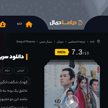
خانه
خانه
ترجمه اختصاصی
سریال
سریال چینی
Song of Phoenix
7.3
IMDb
دانلود سریال  Phoenix 2017
تاریخی
درام
کودک شگفت انگیز، کو
عاشق یک برده ،به نا
باشند.این دو مجبورند