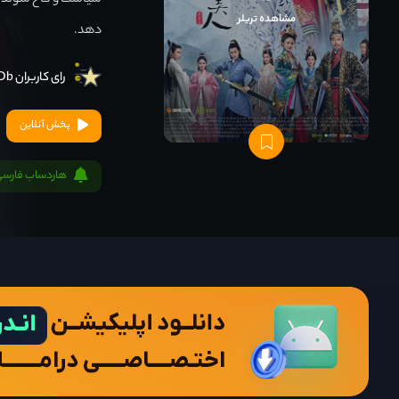
سیاست و کاخ شوند.ه
مشاهده تریلر
دهد.
رای کاربران IMDb
پخش آنلاین
هاردساب فارسی