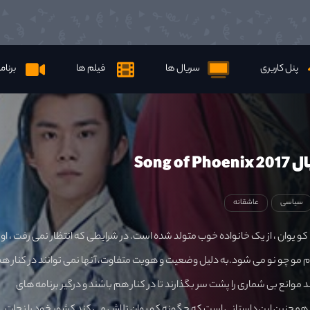
پنل کاربری
سریال ها
فیلم ها
برنام
Song of
سیاسی
عاشقانه
 یوان ، از یک خانواده خوب متولد شده است. در شرایطی که انتظار نمی رفت ، او
م مو چو نو می شود.به دلیل وضعیت و هویت متفاوت، آنها نمی توانند در کنار ه
 موانع بی شماری را پشت سر بگذارند تا در کنار هم باشند و درگیر برنامه های