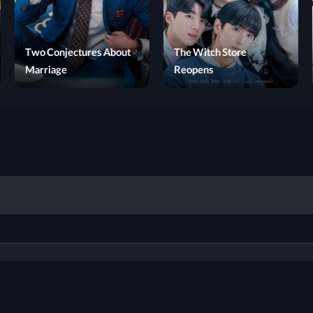
Two Conjectures About
The 
Thousand Years For You
Marriage
Reo