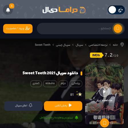
6
ورود/عضویت
خانه
ترجمه اختصاصی
سریال
سریال چینی
Sweet Teeth
7.2
IMDb
دانلود سریال Sweet Teeth 2021
پزشکی
درام
عاشقانه
کمدی
81
مشاهده تریلر
پخش آنلاین
اعلان سریال
زیرنویس و هاردساب فارسی کامل