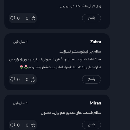
وای خیلی قشنگه،مرسییییی
پاسخ
0
0
Zahra
4 سال قبل
سلام چرا زیرنویسشو نمیزارید
میشه لطفا بزارید میخوام نگاش کنم ولی نمیتونم چون زیرنویس
نداره خیلی وقته منتظرم لطفا بزارینششش ممنونم
پاسخ
0
0
Miran
4 سال قبل
سلام قسمت های بعدیو هم بزارید ممنون
پاسخ
0
0