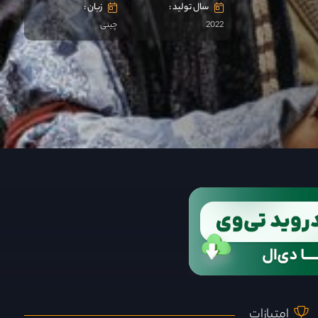
سال تولید :
زبان :
2022
چینی
امتیازات