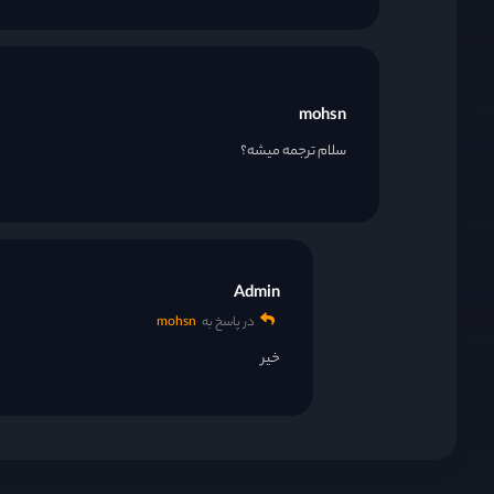
قسمت 22
mohsn
قسمت 23
سلام ترجمه میشه؟
قسمت 24
Admin
در پاسخ به
mohsn
خیر