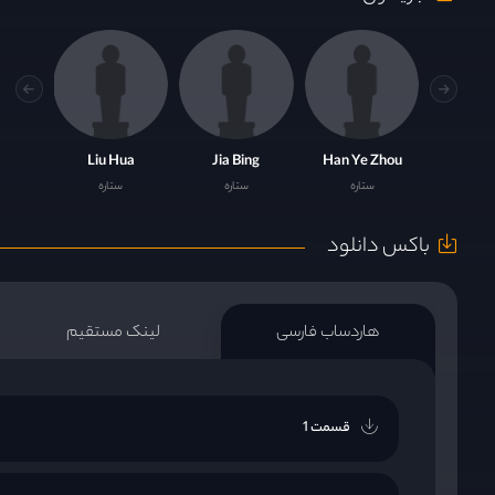
Liu Hua
Jia Bing
Han Ye Zhou
ستاره
ستاره
ستاره
باکس دانلود
هاردساب فارسی
لینک مستقیم
قسمت 1