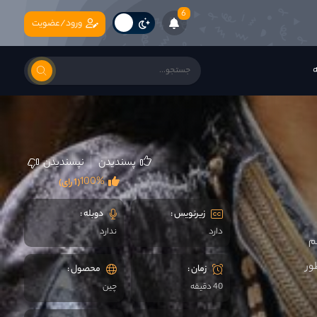
6
ورود/عضویت
ه
پسندیدن
نپسندیدن
100%
(1 رای)
زیرنویس :
دوبله :
دارد
ندارد
م
ور
زمان :
محصول :
40 دقیقه
چين