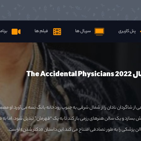
پنل کاربری
سریال ها
فیلم ها
برنام
The Accid
 از شاگردان نادان را از شمال شرقی به جنوب رودخانه یانگ تسه می آورد.او مصم
 بسازد و یک سالن هنرهای رزمی باز کند تا به یک “قهرمان” تبدیل شود، اما به ط
لن پزشکی را به طور تصادفی افتتاح می کند.این داستان «دکتر شدن» اوست.