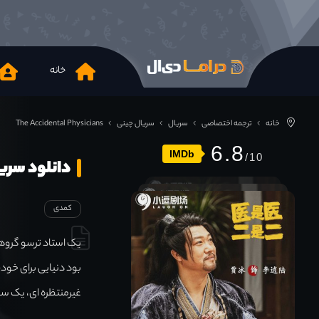
خانه
خانه
ترجمه اختصاصی
سریال
سریال چینی
The Accidental Physicians
6.8
IMDb
دانلود سریال ental Physicians 2022
کمدی
یک استاد ترسو گروهی
بود دنیایی برای خودش
غیرمنتظره ای، یک سا