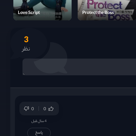
Successful Story of a
Bright Girl
Love Script
3
نظر
0
0
4 سال قبل
پاسخ