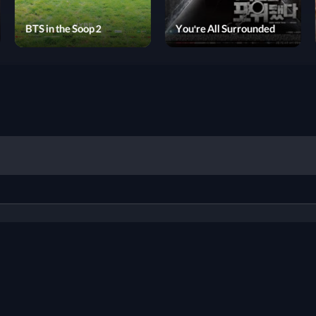
Protect the Boss
BTS in the Soop 2
Yo