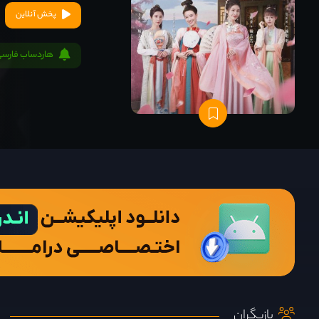
پخش آنلاین
هاردساب فارسی
بازیگران