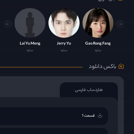
Lai Yu Meng
Jerry Yu
Gao Rong Fang
ستاره
ستاره
ستاره
باکس دانلود
هاردساب فارسی
قسمت 1