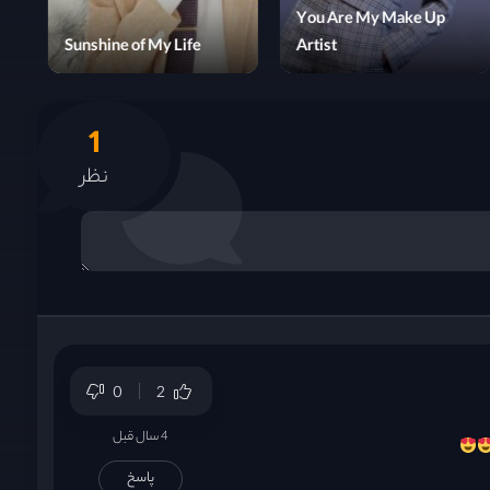
The Lady in Butchers
House
Sunshine of My Life
1
نظر
0
2
4 سال قبل
پاسخ