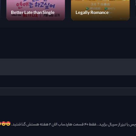
You Are My Make Up
Artist
Better Late than Single
ط ۴۰ قسمت هاردساب الان ۲ هفته هستش گذاشتید..