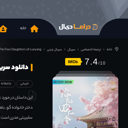
خانه
خانه
ترجمه اختصاصی
سریال
سریال چینی
The Four Daughters of Luoyang
7.4
IMDb
دانلود سریال aughters of Luoyang 2022
تاریخی
عاشقانه
این داستان در مورد 
دختر خانواده گو، باه
سلبریتی مدرن است ام