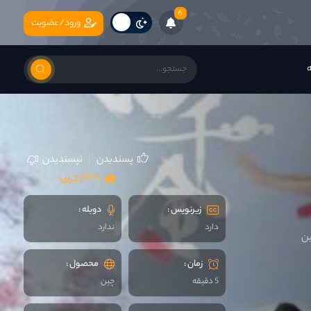
6
ورود/عضویت
ه
پسندیدن
نپسندیدن
50%
(2 رای)
زیرنویس :
دوبله :
دارد
ندارد
ین
زمان :
محصول :
5 دقیقه
چين