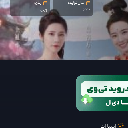
سال تولید :
زبان :
2022
چینی
امتیازات