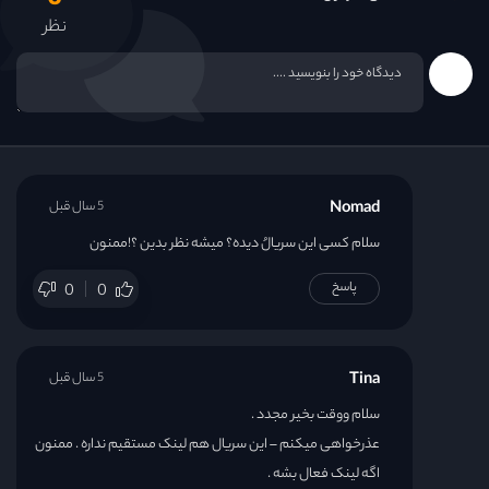
3
نظر
Nomad
5 سال قبل
سلام کسی این سریالُ دیده؟ میشه نظر بدین ؟!ممنون
پاسخ
0
0
Tina
5 سال قبل
سلام ووقت بخیر مجدد .
عذرخواهی میکنم – این سریال هم لینک مستقیم نداره . ممنون
اگه لینک فعال بشه .