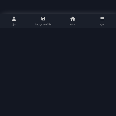
منو
خانه
علاقه مندی ها
پنل
دراما دی ال در شبکه های اجتماعی