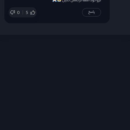
تروخودا لطفا ترجمش کنین
پاسخ
0
5