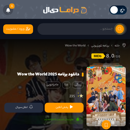
6
ورود/عضویت
خانه
برنامه تلویزیونی
Wow the World
8.0
IMDb
دانلود برنامه Wow the World 2025
زندگی
غذا
ماجراجویی
235
پخش آنلاین
اعلان سریال
هاردساب قسمت 6 اضافه شد