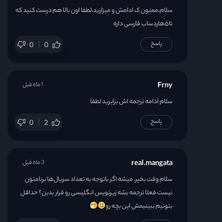
سلام،ممنون ک ادامش و میزارید،لطفا اون بالا هم درست کنید که
تا۵هاردساب فارسی داره
پاسخ
0
0
Frny
1 ماه قبل
سلام ادامه ترجمه اش بزایرید لطفا
پاسخ
0
2
real.mangata
3 ماه قبل
سلام وقت بخیر. میشه اگر باتوجه به تعداد سریال‌ها برنامتون
نیست فعلا ترجمه بشه زیرنویس انگلیسی رو قرار بدین؟ حداقل
بتونیم ببینیمش این بچه رو