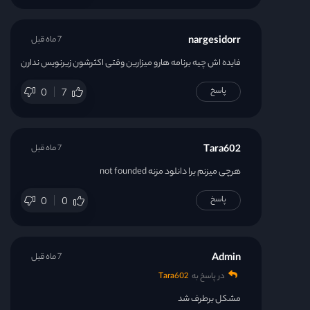
nargesidorr
7 ماه قبل
فایده اش چیه برنامه هارو میزارین وقتی اکثرشون زیرنویس ندارن
پاسخ
0
7
Tara602
7 ماه قبل
هرچی میزنم برا دانلود مزنه not founded
پاسخ
0
0
Admin
7 ماه قبل
در پاسخ به
Tara602
مشکل برطرف شد