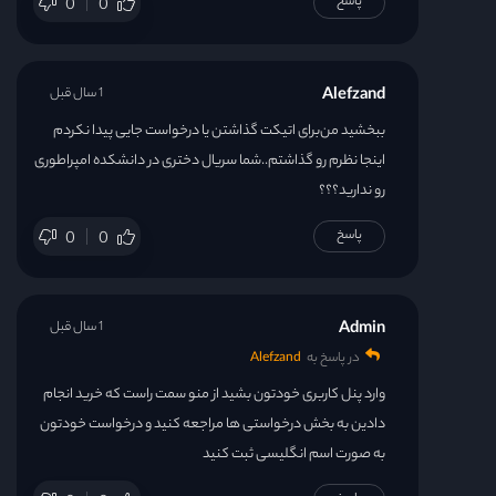
پاسخ
0
0
Alefzand
1 سال قبل
ببخشید من‌برای اتیکت گذاشتن یا درخواست جایی پیدا نکردم
اینجا نظرم رو گذاشتم..شما سریال دختری در دانشکده امپراطوری
رو ندارید؟؟؟
پاسخ
0
0
Admin
1 سال قبل
در پاسخ به
Alefzand
وارد پنل کاربری خودتون بشید از منو سمت راست که خرید انجام
دادین به بخش درخواستی ها مراجعه کنید و درخواست خودتون
به صورت اسم انگلیسی ثبت کنید