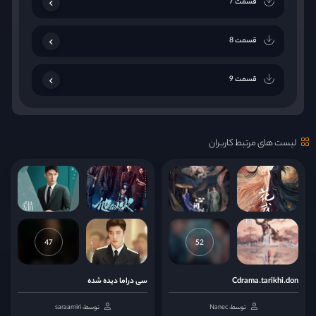
قسمت 7
قسمت 8
قسمت 9
قسمت 10
لیست های مرتبط کاربران
قسمت 11
قسمت 12
قسمت 13
47
52
قسمت 14
Cdrama.tarikhi.don
سی دراما دیده شده
توسط: Nanec
توسط: saraamiri
قسمت 15