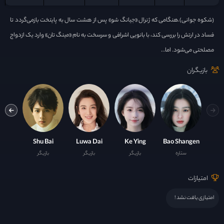
(شکوه جوانی).هنگامی که ژنرال «جیانگ شو» پس از هشت سال به پایتخت بازمی‌گردد تا
فساد در ارتش را بررسی کند، با بانویی اشرافی و سرسخت به نام «مینگ تان» وارد یک ازدواج
مصلحتی می‌شود. اما…
بازیگران
g Song
Shu Bai
Luwa Dai
Ke Ying
Bao Shangen
ستاره
بازیگر
بازیگر
بازیگر
ست
امتیازات
امتیازی یافت نشد !