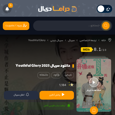
6
ورود/عضویت
خانه
ترجمه اختصاصی
سریال
سریال چینی
Youthful Glory
8.1
IMDb
دانلود سریال Youthful Glory 2025
تاریخی
رازآلود
عاشقانه
1,184
مشاهده تریلر
پخش آنلاین
اعلان سریال
سافت ساب فارسی کامل