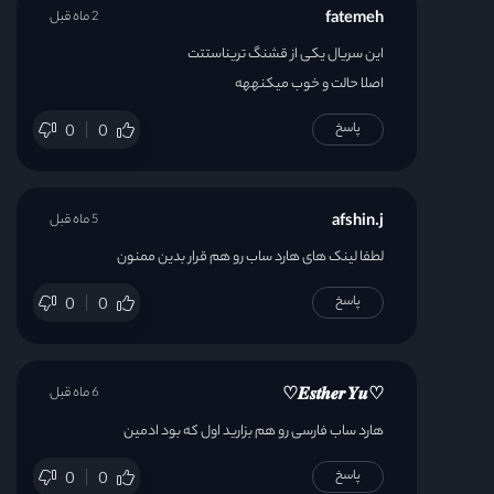
fatemeh
2 ماه قبل
این سریال یکی از قشنگ تریناستتت
اصلا حالت و خوب میکنههه
پاسخ
0
0
afshin.j
5 ماه قبل
لطفا لینک های هارد ساب رو هم قرار بدین ممنون
پاسخ
0
0
6 ماه قبل
♡️𝑬𝒔𝒕𝒉𝒆𝒓 𝒀𝒖♡️
هارد ساب فارسی رو هم بزارید اول که بود ادمین
پاسخ
0
0