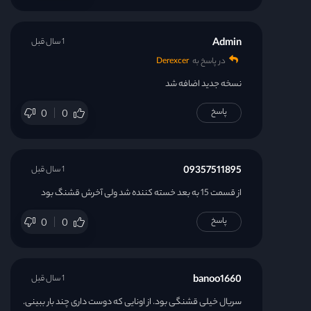
Admin
1 سال قبل
در پاسخ به
Derexcer
نسخه جدید اضافه شد
پاسخ
0
0
09357511895
1 سال قبل
از قسمت 15 به بعد خسته کننده شد ولی آخرش قشنگ بود
پاسخ
0
0
banoo1660
1 سال قبل
سریال خیلی قشنگی بود. از اونایی که دوست داری چند بار ببینی.